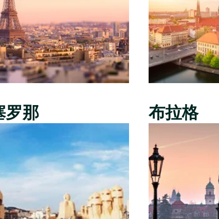
塞罗那
布拉格