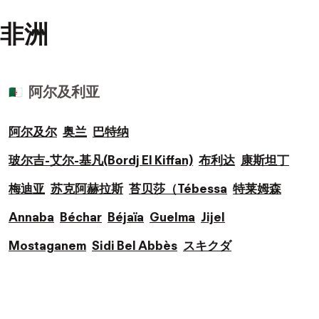
非洲
阿尔及利亚
🇩🇿
阿尔及尔
奥兰
巴特纳
玻尔吉-艾尔-基凡(Bordj El Kiffan)
布利达
康斯坦丁
梅迪亚
苏克阿赫拉斯
苔贝莎（Tébessa
特莱姆森
Annaba
Béchar
Béjaïa
Guelma
Jijel
Mostaganem
Sidi Bel Abbès
スキクダ