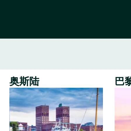
或
国
家
奥斯陆
巴