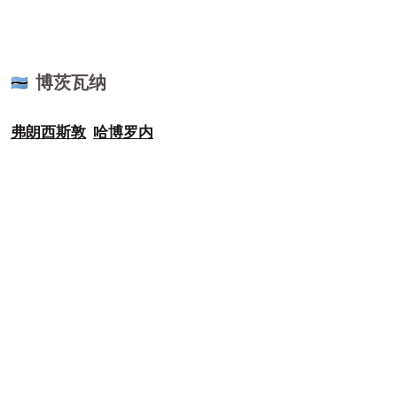
博茨瓦纳
🇧🇼
弗朗西斯敦
哈博罗内