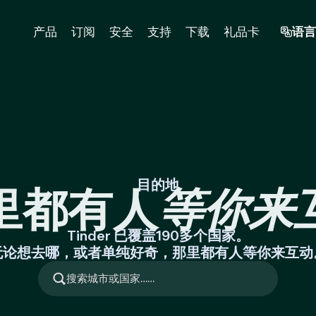
产品
订阅
安全
支持
下载
礼品卡
语言
目的地
里都有人
等你来
Tinder 已覆盖190多个国家。
无论想去哪，或者单纯好奇，那里都有人等你来互动
搜
索
城
市