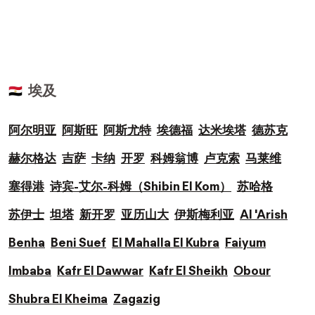
埃及
🇪🇬
阿尔明亚
阿斯旺
阿斯尤特
埃德福
达米埃塔
德苏克
赫尔格达
吉萨
卡纳
开罗
科姆翁博
卢克索
马莱维
塞得港
诗宾-艾尔-科姆（Shibin El Kom）
苏哈格
苏伊士
坦塔
新开罗
亚历山大
伊斯梅利亚
Al 'Arish
Benha
Beni Suef
El Mahalla El Kubra
Faiyum
Imbaba
Kafr El Dawwar
Kafr El Sheikh
Obour
Shubra El Kheima
Zagazig