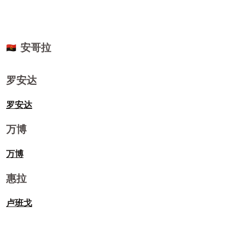
安哥拉
🇦🇴
罗安达
罗安达
万博
万博
惠拉
卢班戈
马兰热