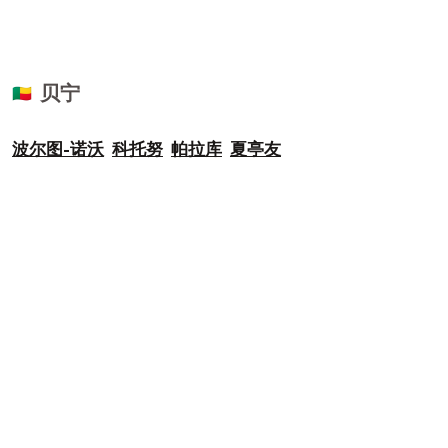
贝宁
🇧🇯
波尔图-诺沃
科托努
帕拉库
夏亭友