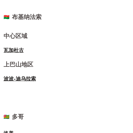
马兰热
布基纳法索
🇧🇫
Benguela
中心区域
Benguela
瓦加杜古
上巴山地区
波波-迪乌拉索
多哥
🇹🇬