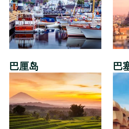
巴厘岛
巴