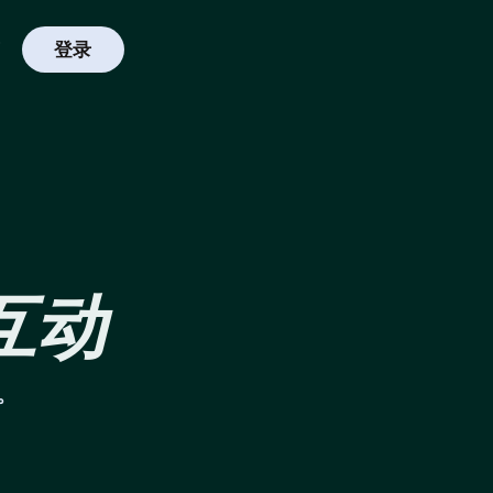
登录
互动
。