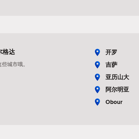
尔格达
开罗
吉萨
这些城市哦。
亚历山大
阿尔明亚
Obour