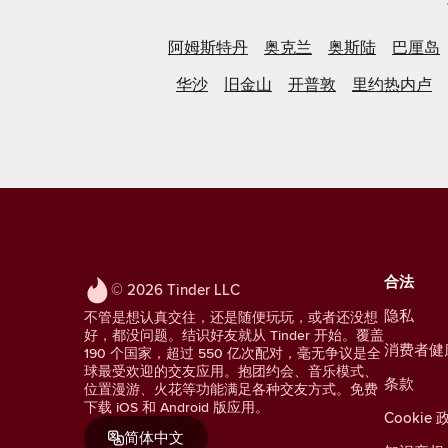
阿姆斯特丹
奥克兰
奥斯陆
巴厘岛
华沙
旧金山
开普敦
里约热内卢
合法
© 2026 Tinder LLC
隐私
不管是想认真交往，还是随便玩玩，或者还没想
好，都没问题。结识好友就从 Tinder 开始。覆盖
消费者健
190 个国家，超过 550 亿次配对，毫无争议是全
球最受欢迎的交友应用。抱团约会、音乐模式、
条款
位置漫游、火花等功能满足各种交友方式。免费
下载 iOS 和 Android 版应用。
Cookie 
简体中文