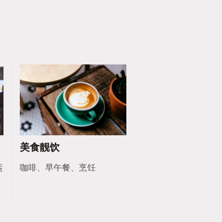
美食靓饮
运
咖啡、早午餐、烹饪