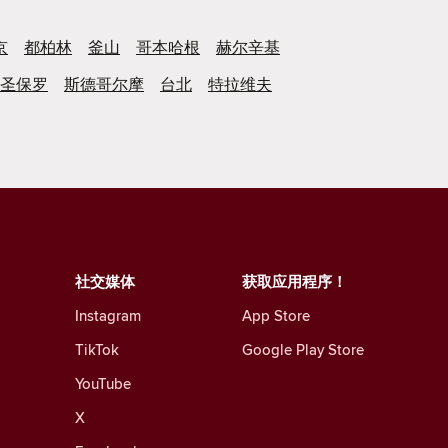
京
都柏林
釜山
哥本哈根
赫尔辛基
圣保罗
斯德哥尔摩
台北
特拉维夫
社交媒体
获取应用程序！
Instagram
App Store
TikTok
Google Play Store
YouTube
X