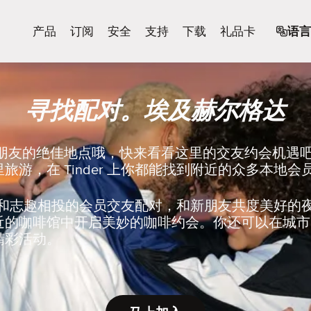
产品
订阅
安全
支持
下载
礼品卡
语言
寻找配对。埃及赫尔格达
新朋友的绝佳地点哦，快来看看这里的交友约会机遇
旅游，在 Tinder 上你都能找到附近的众多本地会
er 上和志趣相投的会员交友配对，和新朋友共度美好
近的咖啡馆中开启美妙的咖啡约会。你还可以在城市
精彩活动。