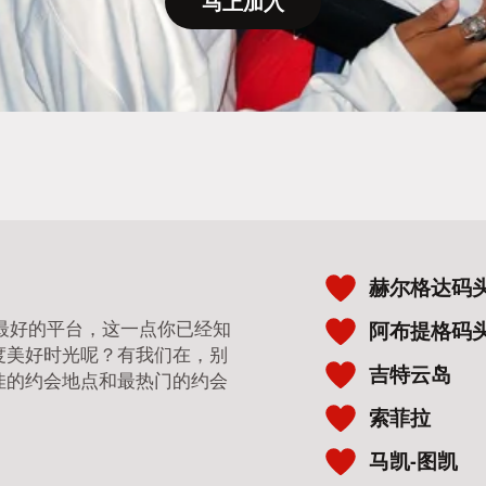
马上加入
赫尔格达码
 是最好的平台，这一点你已经知
阿布提格码
度美好时光呢？有我们在，别
吉特云岛
佳的约会地点和最热门的约会
索菲拉
马凯-图凯