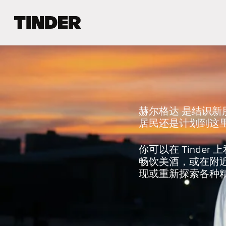
T
i
n
d
e
r
首
页
赫尔格达 是结识
居民还是计划到这里
你可以在 Tind
畅饮美酒，或在附
现或重新探索各种