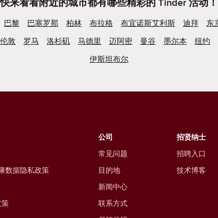
快来看看附近的城市都有哪些精彩的 Tinder 活动！
巴黎
巴塞罗那
柏林
布拉格
布宜诺斯艾利斯
迪拜
东
伦敦
罗马
洛杉矶
马德里
迈阿密
曼谷
墨尔本
纽约
伊斯坦布尔
公司
招贤纳士
常见问题
招聘入口
康数据隐私政策
目的地
技术博客
新闻中心
政策
联系方式