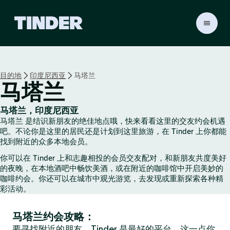
T
i
n
d
e
目的地
印度尼西亚
马塔兰
r
马塔兰
首
页
马塔兰，印度尼西亚
马塔兰 是结识新朋友的绝佳地点哦，快来看看这里的交友约会机遇
吧。不论你是这里的居民还是计划到这里旅游，在 Tinder 上你都能
找到附近的众多本地会员。
你可以在 Tinder 上和志趣相投的会员交友配对，和新朋友共度美好
的夜晚，在本地酒吧中畅饮美酒，或在附近的咖啡馆中开启美妙的
咖啡约会。你还可以在城市中观光游览，去发现或重新探索各种精
彩活动。
马塔兰约会攻略：
要寻找附近的朋友，Tinder 是最好的平台，这一点你