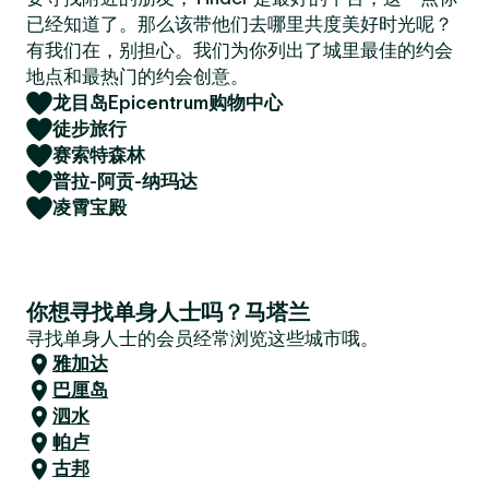
已经知道了。那么该带他们去哪里共度美好时光呢？
有我们在，别担心。我们为你列出了城里最佳的约会
地点和最热门的约会创意。
龙目岛Epicentrum购物中心
徒步旅行
赛索特森林
普拉-阿贡-纳玛达
凌霄宝殿
你想寻找单身人士吗？马塔兰
寻找单身人士的会员经常浏览这些城市哦。
雅加达
巴厘岛
泗水
帕卢
古邦