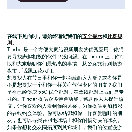
在线下见面时，请始终谨记我们的
安全提示
和
社群规
则
。
Tinder 是一个方便大家结识新朋友的优秀应用。你想
要寻找志趣相投的伙伴？没问题。在 Tinder 上，你可
以和大家畅聊你们最热衷的事情，从公路旅行到畅游
夜市，话题五花八门。
想要找人在节日里和你一起勇敢融入人群？或者你是
不是想要找一个和你一样关心气候变化的朋友？我们
至今已经促成 550 亿个配对，在牵线配对上我们是专
业的。Tinder 提供众多特色功能，帮助你大大提升热
度，让你喜欢的人看到你的风采，为你提供更加精彩
的在线约会体验。你可以结识和你一样喜爱咖啡的朋
友，也可以寻找在羽毛球场上和你酣畅对决的球友。
如果你想将交友圈拓展到其它城市，我们的位置漫游