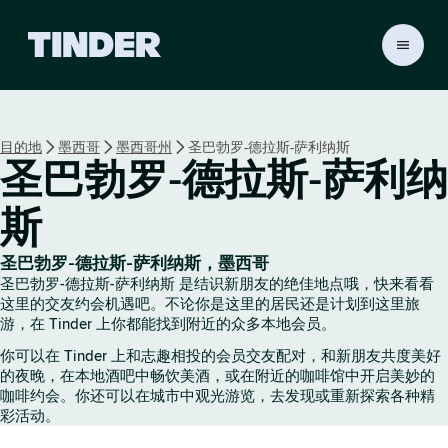
T
i
n
d
e
目的地
墨西哥
墨西哥州
圣巴勃罗-德拉斯-萨利纳斯
r
圣巴勃罗-德拉斯-萨利纳
首
页
斯
圣巴勃罗-德拉斯-萨利纳斯，墨西哥
圣巴勃罗-德拉斯-萨利纳斯 是结识新朋友的绝佳地点哦，快来看看
这里的交友约会机遇吧。不论你是这里的居民还是计划到这里旅
游，在 Tinder 上你都能找到附近的众多本地会员。
你可以在 Tinder 上和志趣相投的会员交友配对，和新朋友共度美好
的夜晚，在本地酒吧中畅饮美酒，或在附近的咖啡馆中开启美妙的
咖啡约会。你还可以在城市中观光游览，去发现或重新探索各种精
彩活动。