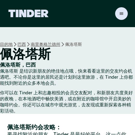
T
i
n
d
e
目的地
巴西
南里奥格兰德州
佩洛塔斯
r
佩洛塔斯
首
页
佩洛塔斯，巴西
佩洛塔斯 是结识新朋友的绝佳地点哦，快来看看这里的交友约会机
遇吧。不论你是这里的居民还是计划到这里旅游，在 Tinder 上你都
能找到附近的众多本地会员。
你可以在 Tinder 上和志趣相投的会员交友配对，和新朋友共度美好
的夜晚，在本地酒吧中畅饮美酒，或在附近的咖啡馆中开启美妙的
咖啡约会。你还可以在城市中观光游览，去发现或重新探索各种精
彩活动。
佩洛塔斯约会攻略：
要寻找附近的朋友，Tinder 是最好的平台，这一点你