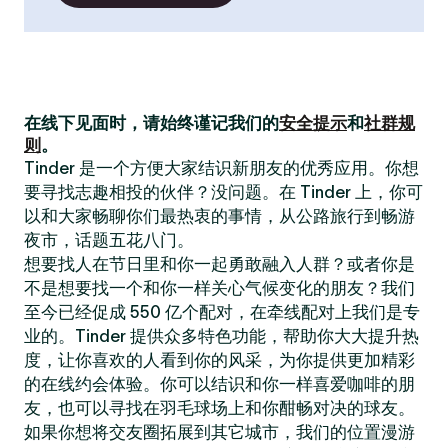
在线下见面时，请始终谨记我们的
安全提示
和
社群规
则
。
Tinder 是一个方便大家结识新朋友的优秀应用。你想
要寻找志趣相投的伙伴？没问题。在 Tinder 上，你可
以和大家畅聊你们最热衷的事情，从公路旅行到畅游
夜市，话题五花八门。
想要找人在节日里和你一起勇敢融入人群？或者你是
不是想要找一个和你一样关心气候变化的朋友？我们
至今已经促成 550 亿个配对，在牵线配对上我们是专
业的。Tinder 提供众多特色功能，帮助你大大提升热
度，让你喜欢的人看到你的风采，为你提供更加精彩
的在线约会体验。你可以结识和你一样喜爱咖啡的朋
友，也可以寻找在羽毛球场上和你酣畅对决的球友。
如果你想将交友圈拓展到其它城市，我们的位置漫游