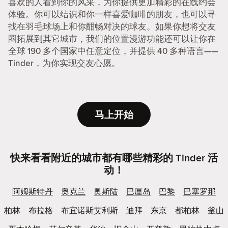
喜欢的人看到你的风采，为你提供更加精彩的在线约会
体验。你可以结识和你一样喜爱咖啡的朋友，也可以寻
找在羽毛球场上和你酣畅对决的球友。如果你想将交友
圈拓展到其它城市，我们的位置漫游功能还可以让你在
全球 190 多个国家中任意定位，并提供 40 多种语言——
Tinder，为你实现交友心愿。
马上开始
快来看看附近的城市都有哪些精彩的 Tinder 活
动！
阿姆斯特丹
奥克兰
奥斯陆
巴厘岛
巴黎
巴塞罗那
柏林
布拉格
布宜诺斯艾利斯
迪拜
东京
都柏林
釜山