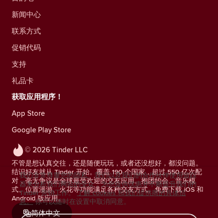
新闻中心
联系方式
促销代码
支持
礼品卡
获取应用程序！
App Store
Google Play Store
© 2026 Tinder LLC
不管是想认真交往，还是随便玩玩，或者还没想好，都没问题。
结识好友就从 Tinder 开始。覆盖 190 个国家，超过 550 亿次配
我们非常尊重您的隐私。我们以及我们的合作伙伴使用追踪
对，毫无争议是全球最受欢迎的交友应用。抱团约会、音乐模
器来分析我们网站的受众，为您提供优惠并不断提升我们的
式、位置漫游、火花等功能满足各种交友方式。免费下载 iOS 和
Tinder 营销工作。
了解 cookies 和我们提供商的具体信
Android 版应用。
息。
你可以随时在设置中取消同意。
简体中文