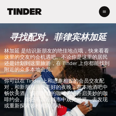
T
i
n
d
e
寻找配对。菲律宾林加延
r
首
页
林加延 是结识新朋友的绝佳地点哦，快来看看
这里的交友约会机遇吧。不论你是这里的居民
还是计划到这里旅游，在 Tinder 上你都能找到
附近的众多本地会员。
你可以在 Tinder 上和志趣相投的会员交友配
对，和新朋友共度美好的夜晚，在本地酒吧中
畅饮美酒，或在附近的咖啡馆中开启美妙的咖
啡约会。你还可以在城市中观光游览，去发现
或重新探索各种精彩活动。