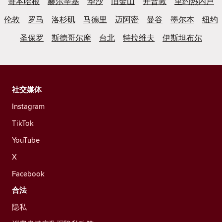
哥本哈根
赫尔辛基
华沙
旧金山
开普敦
里约热内卢
伦敦
罗马
洛杉矶
马德里
迈阿密
曼谷
墨尔本
纽约
圣保罗
斯德哥尔摩
台北
特拉维夫
伊斯坦布尔
社交媒体
Instagram
TikTok
YouTube
X
Facebook
合法
隐私