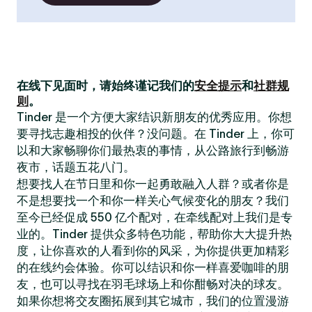
在线下见面时，请始终谨记我们的
安全提示
和
社群规
则
。
Tinder 是一个方便大家结识新朋友的优秀应用。你想
要寻找志趣相投的伙伴？没问题。在 Tinder 上，你可
以和大家畅聊你们最热衷的事情，从公路旅行到畅游
夜市，话题五花八门。
想要找人在节日里和你一起勇敢融入人群？或者你是
不是想要找一个和你一样关心气候变化的朋友？我们
至今已经促成 550 亿个配对，在牵线配对上我们是专
业的。Tinder 提供众多特色功能，帮助你大大提升热
度，让你喜欢的人看到你的风采，为你提供更加精彩
的在线约会体验。你可以结识和你一样喜爱咖啡的朋
友，也可以寻找在羽毛球场上和你酣畅对决的球友。
如果你想将交友圈拓展到其它城市，我们的位置漫游