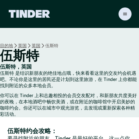
T
i
n
d
e
目的地
英国
英国
伍斯特
r
伍斯特
首
页
伍斯特，英国
伍斯特 是结识新朋友的绝佳地点哦，快来看看这里的交友约会机遇
吧。不论你是这里的居民还是计划到这里旅游，在 Tinder 上你都能
找到附近的众多本地会员。
你可以在 Tinder 上和志趣相投的会员交友配对，和新朋友共度美好
的夜晚，在本地酒吧中畅饮美酒，或在附近的咖啡馆中开启美妙的
咖啡约会。你还可以在城市中观光游览，去发现或重新探索各种精
彩活动。
伍斯特约会攻略：
要寻找附近的朋友，Tinder 是最好的平台，这一点你