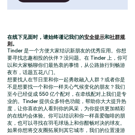
在线下见面时，请始终谨记我们的
安全提示
和
社群规
则
。
Tinder 是一个方便大家结识新朋友的优秀应用。你想
要寻找志趣相投的伙伴？没问题。在 Tinder 上，你可
以和大家畅聊你们最热衷的事情，从公路旅行到畅游
夜市，话题五花八门。
想要找人在节日里和你一起勇敢融入人群？或者你是
不是想要找一个和你一样关心气候变化的朋友？我们
至今已经促成 550 亿个配对，在牵线配对上我们是专
业的。Tinder 提供众多特色功能，帮助你大大提升热
度，让你喜欢的人看到你的风采，为你提供更加精彩
的在线约会体验。你可以结识和你一样喜爱咖啡的朋
友，也可以寻找在羽毛球场上和你酣畅对决的球友。
如果你想将交友圈拓展到其它城市，我们的位置漫游