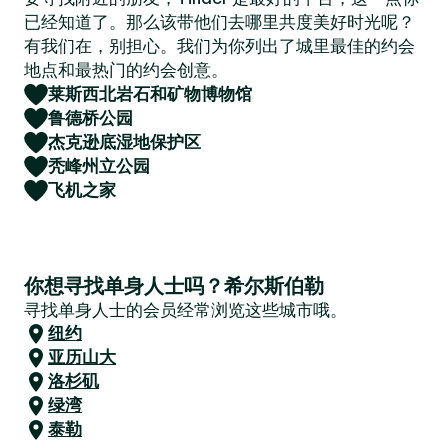
已经知道了。那么该带他们去哪里共度美好时光呢？
有我们在，别担心。我们为你列出了城里最佳的约会
地点和最热门的约会创意。
莱斯西北岩石和矿物博物馆
鲁德桥公园
杰克逊底湿地保护区
秃峰州立公园
飞机之家
你想寻找单身人士吗？希尔斯伯勒
寻找单身人士的会员经常浏览这些城市哦。
纽约
亚历山大
洛杉矶
绿湾
泰勒