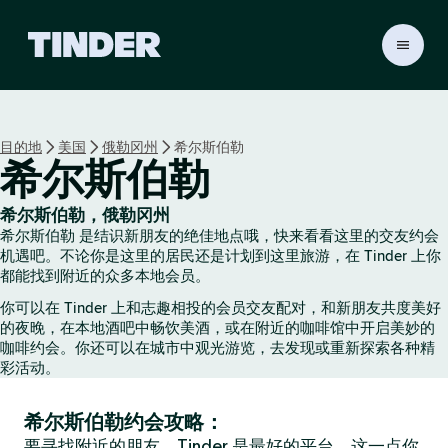
T
i
n
d
e
目的地
美国
俄勒冈州
希尔斯伯勒
r
希尔斯伯勒
首
页
希尔斯伯勒，俄勒冈州
希尔斯伯勒 是结识新朋友的绝佳地点哦，快来看看这里的交友约会
机遇吧。不论你是这里的居民还是计划到这里旅游，在 Tinder 上你
都能找到附近的众多本地会员。
你可以在 Tinder 上和志趣相投的会员交友配对，和新朋友共度美好
的夜晚，在本地酒吧中畅饮美酒，或在附近的咖啡馆中开启美妙的
咖啡约会。你还可以在城市中观光游览，去发现或重新探索各种精
彩活动。
希尔斯伯勒约会攻略：
要寻找附近的朋友，Tinder 是最好的平台，这一点你