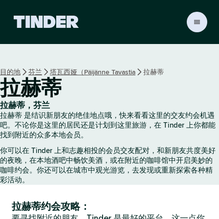
T
i
n
d
e
目的地
芬兰
塔瓦西娅（Päijänne Tavastia
拉赫蒂
r
拉赫蒂
首
页
拉赫蒂，芬兰
拉赫蒂 是结识新朋友的绝佳地点哦，快来看看这里的交友约会机遇
吧。不论你是这里的居民还是计划到这里旅游，在 Tinder 上你都能
找到附近的众多本地会员。
你可以在 Tinder 上和志趣相投的会员交友配对，和新朋友共度美好
的夜晚，在本地酒吧中畅饮美酒，或在附近的咖啡馆中开启美妙的
咖啡约会。你还可以在城市中观光游览，去发现或重新探索各种精
彩活动。
拉赫蒂约会攻略：
要寻找附近的朋友，Tinder 是最好的平台，这一点你