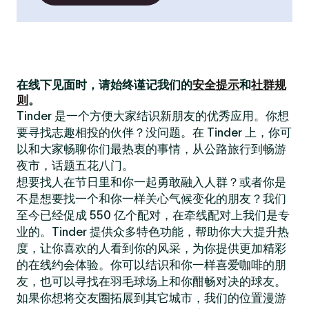
在线下见面时，请始终谨记我们的
安全提示
和
社群规
则
。
Tinder 是一个方便大家结识新朋友的优秀应用。你想
要寻找志趣相投的伙伴？没问题。在 Tinder 上，你可
以和大家畅聊你们最热衷的事情，从公路旅行到畅游
夜市，话题五花八门。
想要找人在节日里和你一起勇敢融入人群？或者你是
不是想要找一个和你一样关心气候变化的朋友？我们
至今已经促成 550 亿个配对，在牵线配对上我们是专
业的。Tinder 提供众多特色功能，帮助你大大提升热
度，让你喜欢的人看到你的风采，为你提供更加精彩
的在线约会体验。你可以结识和你一样喜爱咖啡的朋
友，也可以寻找在羽毛球场上和你酣畅对决的球友。
如果你想将交友圈拓展到其它城市，我们的位置漫游