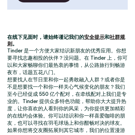
在线下见面时，请始终谨记我们的
安全提示
和
社群规
则
。
Tinder 是一个方便大家结识新朋友的优秀应用。你想
要寻找志趣相投的伙伴？没问题。在 Tinder 上，你可
以和大家畅聊你们最热衷的事情，从公路旅行到畅游
夜市，话题五花八门。
想要找人在节日里和你一起勇敢融入人群？或者你是
不是想要找一个和你一样关心气候变化的朋友？我们
至今已经促成 550 亿个配对，在牵线配对上我们是专
业的。Tinder 提供众多特色功能，帮助你大大提升热
度，让你喜欢的人看到你的风采，为你提供更加精彩
的在线约会体验。你可以结识和你一样喜爱咖啡的朋
友，也可以寻找在羽毛球场上和你酣畅对决的球友。
如果你想将交友圈拓展到其它城市，我们的位置漫游