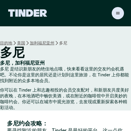
T
i
n
d
e
目的地
美国
加利福尼亚州
多尼
r
多尼
首
页
多尼，加利福尼亚州
多尼 是结识新朋友的绝佳地点哦，快来看看这里的交友约会机遇
吧。不论你是这里的居民还是计划到这里旅游，在 Tinder 上你都能
找到附近的众多本地会员。
你可以在 Tinder 上和志趣相投的会员交友配对，和新朋友共度美好
的夜晚，在本地酒吧中畅饮美酒，或在附近的咖啡馆中开启美妙的
咖啡约会。你还可以在城市中观光游览，去发现或重新探索各种精
彩活动。
多尼约会攻略：
要寻找附近的朋友，Tinder 是最好的平台，这一点你