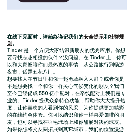
在线下见面时，请始终谨记我们的
安全提示
和
社群规
则
。
Tinder 是一个方便大家结识新朋友的优秀应用。你想
要寻找志趣相投的伙伴？没问题。在 Tinder 上，你可
以和大家畅聊你们最热衷的事情，从公路旅行到畅游
夜市，话题五花八门。
想要找人在节日里和你一起勇敢融入人群？或者你是
不是想要找一个和你一样关心气候变化的朋友？我们
至今已经促成 550 亿个配对，在牵线配对上我们是专
业的。Tinder 提供众多特色功能，帮助你大大提升热
度，让你喜欢的人看到你的风采，为你提供更加精彩
的在线约会体验。你可以结识和你一样喜爱咖啡的朋
友，也可以寻找在羽毛球场上和你酣畅对决的球友。
如果你想将交友圈拓展到其它城市，我们的位置漫游