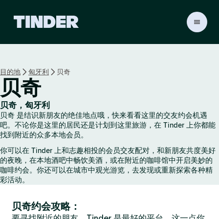
T
i
n
d
e
目的地
匈牙利
贝奇
r
贝奇
首
页
贝奇，匈牙利
贝奇 是结识新朋友的绝佳地点哦，快来看看这里的交友约会机遇
吧。不论你是这里的居民还是计划到这里旅游，在 Tinder 上你都能
找到附近的众多本地会员。
你可以在 Tinder 上和志趣相投的会员交友配对，和新朋友共度美好
的夜晚，在本地酒吧中畅饮美酒，或在附近的咖啡馆中开启美妙的
咖啡约会。你还可以在城市中观光游览，去发现或重新探索各种精
彩活动。
贝奇约会攻略：
要寻找附近的朋友，Tinder 是最好的平台，这一点你