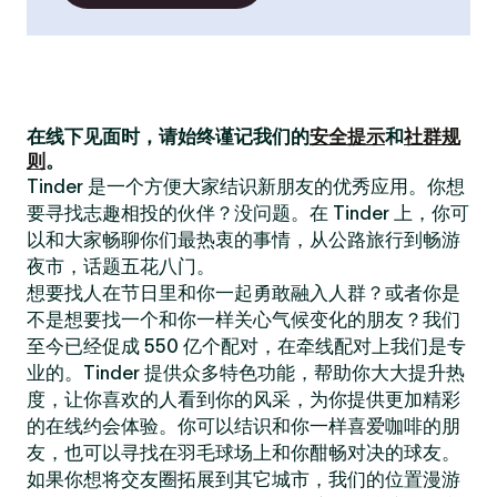
在线下见面时，请始终谨记我们的
安全提示
和
社群规
则
。
Tinder 是一个方便大家结识新朋友的优秀应用。你想
要寻找志趣相投的伙伴？没问题。在 Tinder 上，你可
以和大家畅聊你们最热衷的事情，从公路旅行到畅游
夜市，话题五花八门。
想要找人在节日里和你一起勇敢融入人群？或者你是
不是想要找一个和你一样关心气候变化的朋友？我们
至今已经促成 550 亿个配对，在牵线配对上我们是专
业的。Tinder 提供众多特色功能，帮助你大大提升热
度，让你喜欢的人看到你的风采，为你提供更加精彩
的在线约会体验。你可以结识和你一样喜爱咖啡的朋
友，也可以寻找在羽毛球场上和你酣畅对决的球友。
如果你想将交友圈拓展到其它城市，我们的位置漫游