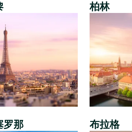
黎
柏林
塞罗那
布拉格