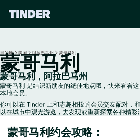
T
i
n
d
e
r
首
目的地
美国
阿拉巴马州
蒙哥马利
蒙哥马利
页
蒙哥马利，阿拉巴马州
蒙哥马利 是结识新朋友的绝佳地点哦，快来看看这里
本地会员。
你可以在 Tinder 上和志趣相投的会员交友
以在城市中观光游览，去发现或重新探索各种精彩
蒙哥马利约会攻略：