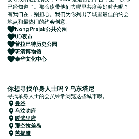
已经知道了。那么该带他们去哪里共度美好时光呢？
有我们在，别担心。我们为你列出了城里最佳的约会
地点和最热门的约会创意。
Nong Prajak公共公园
UD夜市
普拉巴特历史公园
班清博物馆
泰华文化中心
你想寻找单身人士吗？乌东塔尼
寻找单身人士的会员经常浏览这些城市哦。
曼谷
乌汶叻府
暖武里府
那空拉差岛
芭提雅