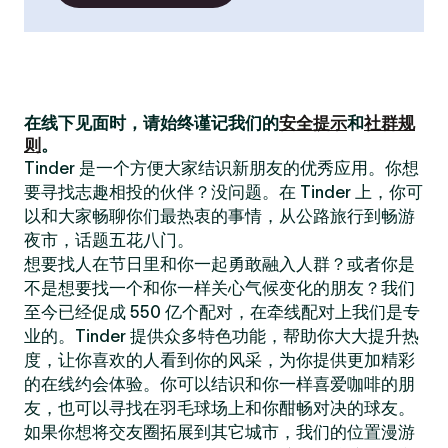
在线下见面时，请始终谨记我们的
安全提示
和
社群规
则
。
Tinder 是一个方便大家结识新朋友的优秀应用。你想
要寻找志趣相投的伙伴？没问题。在 Tinder 上，你可
以和大家畅聊你们最热衷的事情，从公路旅行到畅游
夜市，话题五花八门。
想要找人在节日里和你一起勇敢融入人群？或者你是
不是想要找一个和你一样关心气候变化的朋友？我们
至今已经促成 550 亿个配对，在牵线配对上我们是专
业的。Tinder 提供众多特色功能，帮助你大大提升热
度，让你喜欢的人看到你的风采，为你提供更加精彩
的在线约会体验。你可以结识和你一样喜爱咖啡的朋
友，也可以寻找在羽毛球场上和你酣畅对决的球友。
如果你想将交友圈拓展到其它城市，我们的位置漫游