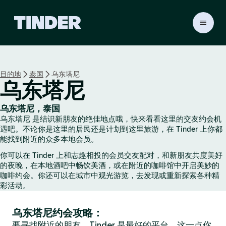
T
i
n
d
e
目的地
泰国
乌东塔尼
r
乌东塔尼
首
页
乌东塔尼，泰国
乌东塔尼 是结识新朋友的绝佳地点哦，快来看看这里的交友约会机
遇吧。不论你是这里的居民还是计划到这里旅游，在 Tinder 上你都
能找到附近的众多本地会员。
你可以在 Tinder 上和志趣相投的会员交友配对，和新朋友共度美好
的夜晚，在本地酒吧中畅饮美酒，或在附近的咖啡馆中开启美妙的
咖啡约会。你还可以在城市中观光游览，去发现或重新探索各种精
彩活动。
乌东塔尼约会攻略：
要寻找附近的朋友，Tinder 是最好的平台，这一点你