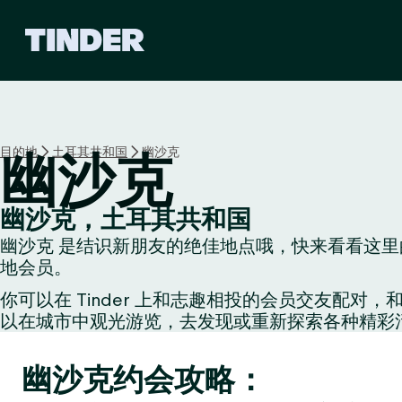
T
i
n
d
e
r
首
目的地
土耳其共和国
幽沙克
幽沙克
页
幽沙克，土耳其共和国
幽沙克 是结识新朋友的绝佳地点哦，快来看看这里的
地会员。
你可以在 Tinder 上和志趣相投的会员交友
以在城市中观光游览，去发现或重新探索各种精彩
幽沙克约会攻略：