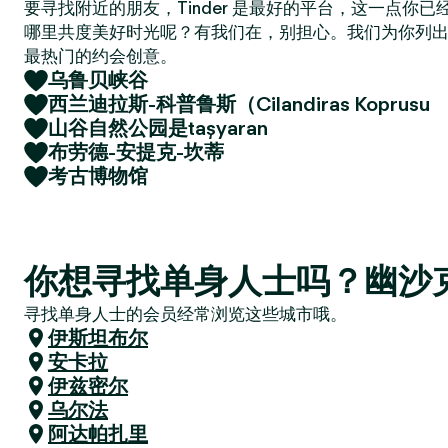
要寻找附近的朋友，Tinder 是最好的平台，这一点你
哪里共度美好时光呢？有我们在，别担心。我们为你列
最热门的约会创意。
乌鲁贝峡谷
西兰迪拉斯-科普鲁斯（Cilandiras Koprusu
山谷自然公园是taşyaran
布劳德-安提克-坎蒂
考古博物馆
你想寻找单身人士吗？幽沙
寻找单身人士的会员经常浏览这些城市哦。
伊斯坦布尔
安卡拉
伊兹密尔
乌尔法
阿达帕扎里