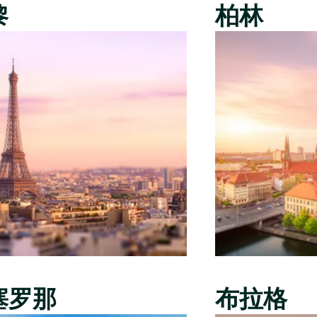
黎
柏林
塞罗那
布拉格