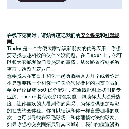
在线下见面时，请始终谨记我们的
安全提示
和
社群规
则
。
Tinder 是一个方便大家结识新朋友的优秀应用。你想
要寻找志趣相投的伙伴？没问题。在 Tinder 上，你可
以和大家畅聊你们最热衷的事情，从公路旅行到畅游
夜市，话题五花八门。
想要找人在节日里和你一起勇敢融入人群？或者你是
不是想要找一个和你一样关心气候变化的朋友？我们
至今已经促成 550 亿个配对，在牵线配对上我们是专
业的。Tinder 提供众多特色功能，帮助你大大提升热
度，让你喜欢的人看到你的风采，为你提供更加精彩
的在线约会体验。你可以结识和你一样喜爱咖啡的朋
友，也可以寻找在羽毛球场上和你酣畅对决的球友。
如果你想将交友圈拓展到其它城市，我们的位置漫游