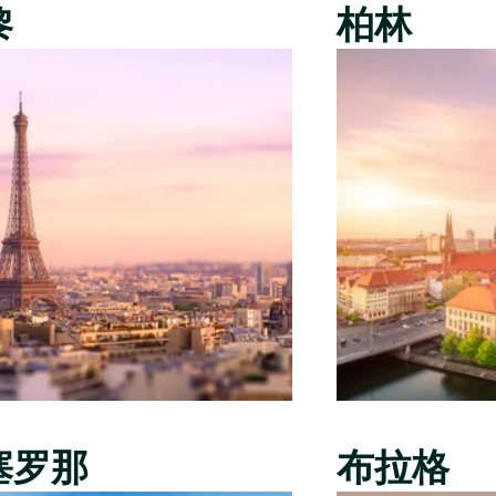
黎
柏林
塞罗那
布拉格