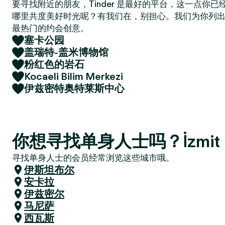
要寻找附近的朋友，Tinder 是最好的平台，这一点你
哪里共度美好时光呢？有我们在，别担心。我们为你列
最热门的约会创意。
塞卡公园
盖瑞特-盖米博物馆
粉红色的岩石
Kocaeli Bilim Merkezi
伊兹密特奥特莱斯中心
你想寻找单身人士吗？İzmit
寻找单身人士的会员经常浏览这些城市哦。
伊斯坦布尔
安卡拉
伊兹密尔
马尼萨
西瓦斯