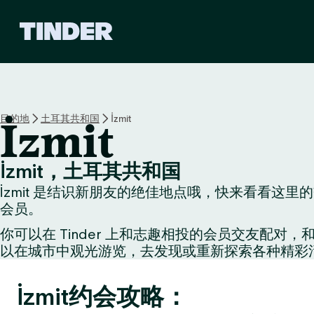
T
i
n
d
e
r
首
目的地
土耳其共和国
İzmit
İzmit
页
İzmit，土耳其共和国
İzmit 是结识新朋友的绝佳地点哦，快来看看这里
会员。
你可以在 Tinder 上和志趣相投的会员交友
以在城市中观光游览，去发现或重新探索各种精彩
İzmit约会攻略：