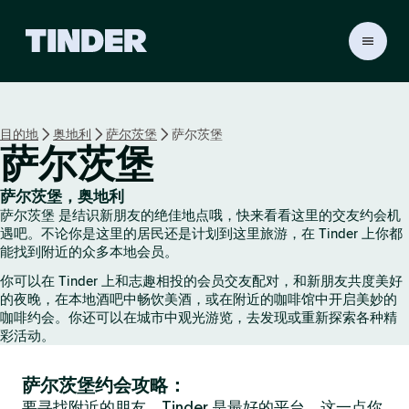
T
i
n
d
e
目的地
奥地利
萨尔茨堡
萨尔茨堡
r
萨尔茨堡
首
页
萨尔茨堡，奥地利
萨尔茨堡 是结识新朋友的绝佳地点哦，快来看看这里的交友约会机
遇吧。不论你是这里的居民还是计划到这里旅游，在 Tinder 上你都
能找到附近的众多本地会员。
你可以在 Tinder 上和志趣相投的会员交友配对，和新朋友共度美好
的夜晚，在本地酒吧中畅饮美酒，或在附近的咖啡馆中开启美妙的
咖啡约会。你还可以在城市中观光游览，去发现或重新探索各种精
彩活动。
萨尔茨堡约会攻略：
要寻找附近的朋友，Tinder 是最好的平台，这一点你