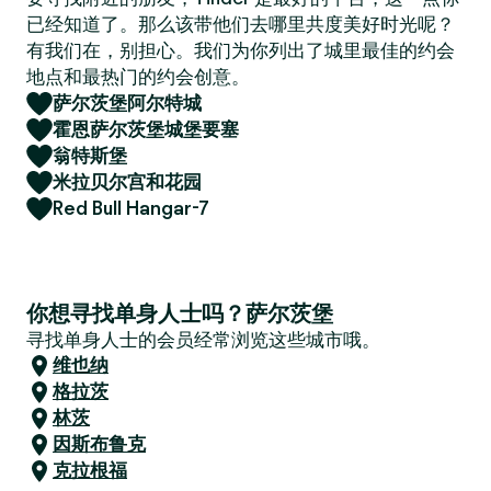
已经知道了。那么该带他们去哪里共度美好时光呢？
有我们在，别担心。我们为你列出了城里最佳的约会
地点和最热门的约会创意。
萨尔茨堡阿尔特城
霍恩萨尔茨堡城堡要塞
翁特斯堡
米拉贝尔宫和花园
Red Bull Hangar-7
你想寻找单身人士吗？萨尔茨堡
寻找单身人士的会员经常浏览这些城市哦。
维也纳
格拉茨
林茨
因斯布鲁克
克拉根福