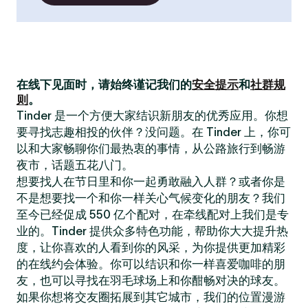
在线下见面时，请始终谨记我们的
安全提示
和
社群规
则
。
Tinder 是一个方便大家结识新朋友的优秀应用。你想
要寻找志趣相投的伙伴？没问题。在 Tinder 上，你可
以和大家畅聊你们最热衷的事情，从公路旅行到畅游
夜市，话题五花八门。
想要找人在节日里和你一起勇敢融入人群？或者你是
不是想要找一个和你一样关心气候变化的朋友？我们
至今已经促成 550 亿个配对，在牵线配对上我们是专
业的。Tinder 提供众多特色功能，帮助你大大提升热
度，让你喜欢的人看到你的风采，为你提供更加精彩
的在线约会体验。你可以结识和你一样喜爱咖啡的朋
友，也可以寻找在羽毛球场上和你酣畅对决的球友。
如果你想将交友圈拓展到其它城市，我们的位置漫游