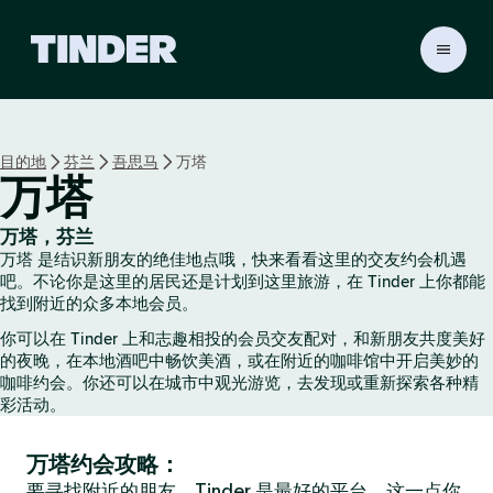
T
i
n
d
e
目的地
芬兰
吾思马
万塔
r
万塔
首
页
万塔，芬兰
万塔 是结识新朋友的绝佳地点哦，快来看看这里的交友约会机遇
吧。不论你是这里的居民还是计划到这里旅游，在 Tinder 上你都能
找到附近的众多本地会员。
你可以在 Tinder 上和志趣相投的会员交友配对，和新朋友共度美好
的夜晚，在本地酒吧中畅饮美酒，或在附近的咖啡馆中开启美妙的
咖啡约会。你还可以在城市中观光游览，去发现或重新探索各种精
彩活动。
万塔约会攻略：
要寻找附近的朋友，Tinder 是最好的平台，这一点你