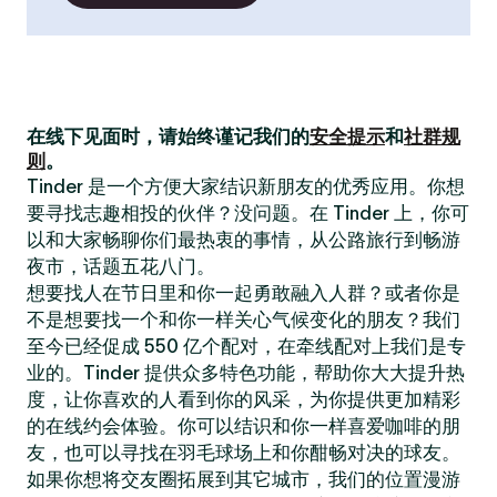
在线下见面时，请始终谨记我们的
安全提示
和
社群规
则
。
Tinder 是一个方便大家结识新朋友的优秀应用。你想
要寻找志趣相投的伙伴？没问题。在 Tinder 上，你可
以和大家畅聊你们最热衷的事情，从公路旅行到畅游
夜市，话题五花八门。
想要找人在节日里和你一起勇敢融入人群？或者你是
不是想要找一个和你一样关心气候变化的朋友？我们
至今已经促成 550 亿个配对，在牵线配对上我们是专
业的。Tinder 提供众多特色功能，帮助你大大提升热
度，让你喜欢的人看到你的风采，为你提供更加精彩
的在线约会体验。你可以结识和你一样喜爱咖啡的朋
友，也可以寻找在羽毛球场上和你酣畅对决的球友。
如果你想将交友圈拓展到其它城市，我们的位置漫游