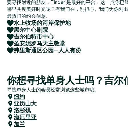
要寻找附近的朋友，Tinder 是最好的平台，这一点你
哪里共度美好时光呢？有我们在，别担心。我们为你列
最热门的约会创意。
水上牧场的河岸保护地
黑尔中心剧院
吉尔伯特市中心
圣安妮罗马天主教堂
弗里斯通区公园--人人有份
你想寻找单身人士吗？吉尔
寻找单身人士的会员经常浏览这些城市哦。
纽约
亚历山大
洛杉矶
海厄里亚
加兰