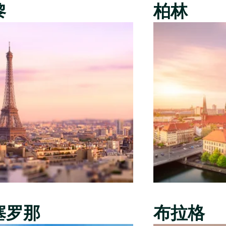
黎
柏林
塞罗那
布拉格