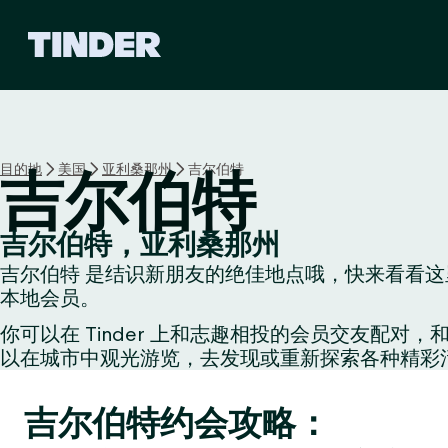
T
i
n
d
e
r
首
目的地
美国
亚利桑那州
吉尔伯特
吉尔伯特
页
吉尔伯特，亚利桑那州
吉尔伯特 是结识新朋友的绝佳地点哦，快来看看这里
本地会员。
你可以在 Tinder 上和志趣相投的会员交友
以在城市中观光游览，去发现或重新探索各种精彩
吉尔伯特约会攻略：