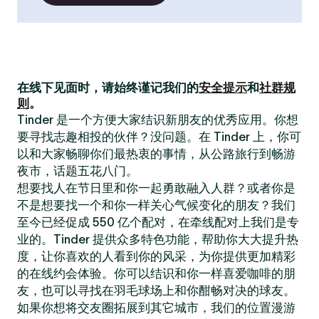
在线下见面时，请始终谨记我们的
安全提示
和
社群规
则
。
Tinder 是一个方便大家结识新朋友的优秀应用。你想
要寻找志趣相投的伙伴？没问题。在 Tinder 上，你可
以和大家畅聊你们最热衷的事情，从公路旅行到畅游
夜市，话题五花八门。
想要找人在节日里和你一起勇敢融入人群？或者你是
不是想要找一个和你一样关心气候变化的朋友？我们
至今已经促成 550 亿个配对，在牵线配对上我们是专
业的。Tinder 提供众多特色功能，帮助你大大提升热
度，让你喜欢的人看到你的风采，为你提供更加精彩
的在线约会体验。你可以结识和你一样喜爱咖啡的朋
友，也可以寻找在羽毛球场上和你酣畅对决的球友。
如果你想将交友圈拓展到其它城市，我们的位置漫游