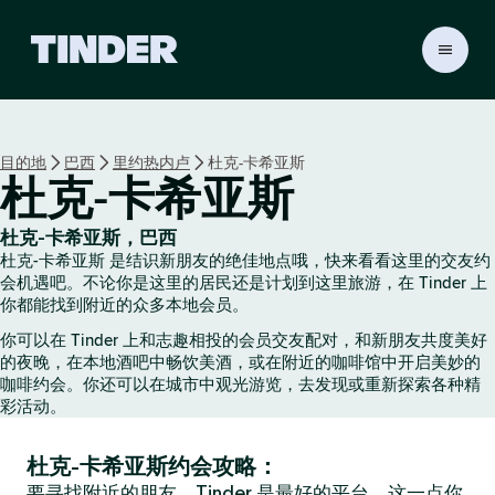
T
i
n
d
e
目的地
巴西
里约热内卢
杜克-卡希亚斯
r
杜克-卡希亚斯
首
页
杜克-卡希亚斯，巴西
杜克-卡希亚斯 是结识新朋友的绝佳地点哦，快来看看这里的交友约
会机遇吧。不论你是这里的居民还是计划到这里旅游，在 Tinder 上
你都能找到附近的众多本地会员。
你可以在 Tinder 上和志趣相投的会员交友配对，和新朋友共度美好
的夜晚，在本地酒吧中畅饮美酒，或在附近的咖啡馆中开启美妙的
咖啡约会。你还可以在城市中观光游览，去发现或重新探索各种精
彩活动。
杜克-卡希亚斯约会攻略：
要寻找附近的朋友，Tinder 是最好的平台，这一点你