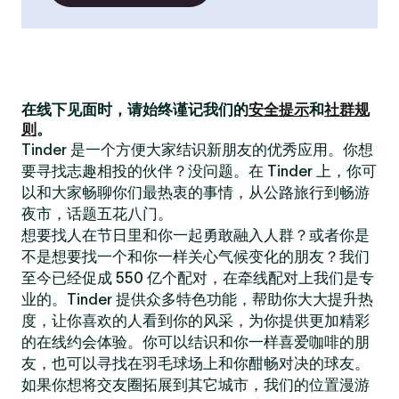
在线下见面时，请始终谨记我们的
安全提示
和
社群规
则
。
Tinder 是一个方便大家结识新朋友的优秀应用。你想
要寻找志趣相投的伙伴？没问题。在 Tinder 上，你可
以和大家畅聊你们最热衷的事情，从公路旅行到畅游
夜市，话题五花八门。
想要找人在节日里和你一起勇敢融入人群？或者你是
不是想要找一个和你一样关心气候变化的朋友？我们
至今已经促成 550 亿个配对，在牵线配对上我们是专
业的。Tinder 提供众多特色功能，帮助你大大提升热
度，让你喜欢的人看到你的风采，为你提供更加精彩
的在线约会体验。你可以结识和你一样喜爱咖啡的朋
友，也可以寻找在羽毛球场上和你酣畅对决的球友。
如果你想将交友圈拓展到其它城市，我们的位置漫游