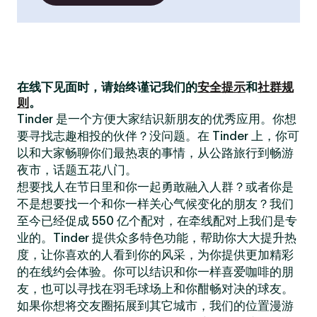
在线下见面时，请始终谨记我们的
安全提示
和
社群规
则
。
Tinder 是一个方便大家结识新朋友的优秀应用。你想
要寻找志趣相投的伙伴？没问题。在 Tinder 上，你可
以和大家畅聊你们最热衷的事情，从公路旅行到畅游
夜市，话题五花八门。
想要找人在节日里和你一起勇敢融入人群？或者你是
不是想要找一个和你一样关心气候变化的朋友？我们
至今已经促成 550 亿个配对，在牵线配对上我们是专
业的。Tinder 提供众多特色功能，帮助你大大提升热
度，让你喜欢的人看到你的风采，为你提供更加精彩
的在线约会体验。你可以结识和你一样喜爱咖啡的朋
友，也可以寻找在羽毛球场上和你酣畅对决的球友。
如果你想将交友圈拓展到其它城市，我们的位置漫游