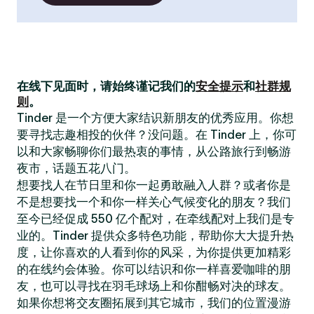
在线下见面时，请始终谨记我们的
安全提示
和
社群规
则
。
Tinder 是一个方便大家结识新朋友的优秀应用。你想
要寻找志趣相投的伙伴？没问题。在 Tinder 上，你可
以和大家畅聊你们最热衷的事情，从公路旅行到畅游
夜市，话题五花八门。
想要找人在节日里和你一起勇敢融入人群？或者你是
不是想要找一个和你一样关心气候变化的朋友？我们
至今已经促成 550 亿个配对，在牵线配对上我们是专
业的。Tinder 提供众多特色功能，帮助你大大提升热
度，让你喜欢的人看到你的风采，为你提供更加精彩
的在线约会体验。你可以结识和你一样喜爱咖啡的朋
友，也可以寻找在羽毛球场上和你酣畅对决的球友。
如果你想将交友圈拓展到其它城市，我们的位置漫游