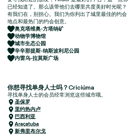
已经知道了。那么该带他们去哪里共度美好时光呢？
有我们在，别担心。我们为你列出了城里最佳的约会
地点和最热门的约会创意。
奥克塔维奥-方塔纳矿
动物学博物馆
城市生态公园
辛辛那提斯-纳斯波利尼公园
内雷乌-拉莫斯广场
你想寻找单身人士吗？Criciúma
寻找单身人士的会员经常浏览这些城市哦。
圣保罗
里约热内卢
巴西利亚
Araçatuba
新弗里布尔戈