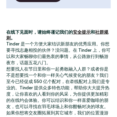
在线下见面时，请始终谨记我们的
安全提示
和
社群规
则
。
Tinder 是一个方便大家结识新朋友的优秀应用。你想
要寻找志趣相投的伙伴？没问题。在 Tinder 上，你可
以和大家畅聊你们最热衷的事情，从公路旅行到畅游
夜市，话题五花八门。
想要找人在节日里和你一起勇敢融入人群？或者你是
不是想要找一个和你一样关心气候变化的朋友？我们
至今已经促成 550 亿个配对，在牵线配对上我们是专
业的。Tinder 提供众多特色功能，帮助你大大提升热
度，让你喜欢的人看到你的风采，为你提供更加精彩
的在线约会体验。你可以结识和你一样喜爱咖啡的朋
友，也可以寻找在羽毛球场上和你酣畅对决的球友。
如果你想将交友圈拓展到其它城市，我们的位置漫游