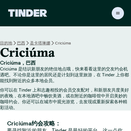
T
i
n
d
e
目的地
巴西
圣卡塔琳娜
Criciúma
r
Criciúma
首
页
Criciúma，巴西
Criciúma 是结识新朋友的绝佳地点哦，快来看看这里的交友约会机
遇吧。不论你是这里的居民还是计划到这里旅游，在 Tinder 上你都
能找到附近的众多本地会员。
你可以在 Tinder 上和志趣相投的会员交友配对，和新朋友共度美好
的夜晚，在本地酒吧中畅饮美酒，或在附近的咖啡馆中开启美妙的
咖啡约会。你还可以在城市中观光游览，去发现或重新探索各种精
彩活动。
Criciúma约会攻略：
要寻找附近的朋友，Tinder 是最好的平台，这一点你