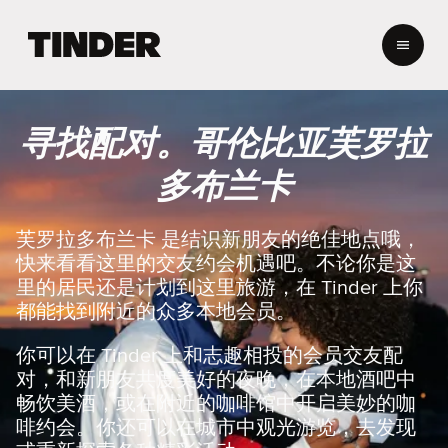
T
i
n
d
e
寻找配对。哥伦比亚芙罗拉
r
首
多布兰卡
页
芙罗拉多布兰卡 是结识新朋友的绝佳地点哦，
快来看看这里的交友约会机遇吧。不论你是这
里的居民还是计划到这里旅游，在 Tinder 上你
都能找到附近的众多本地会员。
你可以在 Tinder 上和志趣相投的会员交友配
对，和新朋友共度美好的夜晚，在本地酒吧中
畅饮美酒，或在附近的咖啡馆中开启美妙的咖
啡约会。你还可以在城市中观光游览，去发现