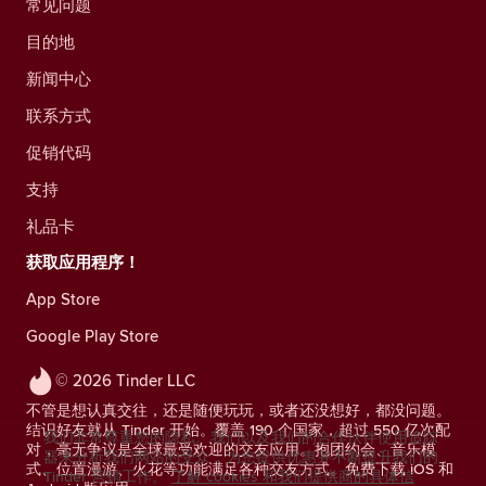
常见问题
目的地
新闻中心
联系方式
促销代码
支持
礼品卡
获取应用程序！
App Store
Google Play Store
© 2026 Tinder LLC
不管是想认真交往，还是随便玩玩，或者还没想好，都没问题。
结识好友就从 Tinder 开始。覆盖 190 个国家，超过 550 亿次配
我们非常尊重您的隐私。我们以及我们的合作伙伴使用追踪
对，毫无争议是全球最受欢迎的交友应用。抱团约会、音乐模
器来分析我们网站的受众，为您提供优惠并不断提升我们的
式、位置漫游、火花等功能满足各种交友方式。免费下载 iOS 和
Tinder 营销工作。
了解 cookies 和我们提供商的具体信