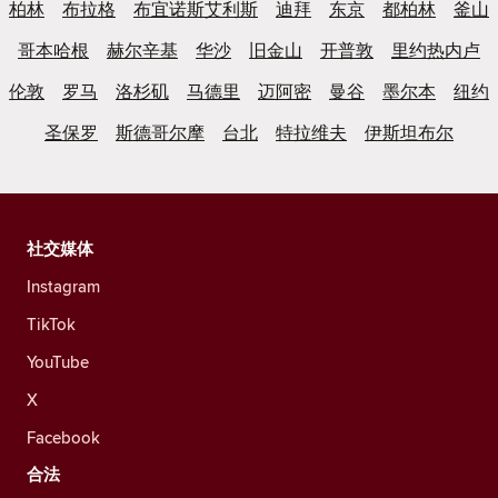
柏林
布拉格
布宜诺斯艾利斯
迪拜
东京
都柏林
釜山
哥本哈根
赫尔辛基
华沙
旧金山
开普敦
里约热内卢
伦敦
罗马
洛杉矶
马德里
迈阿密
曼谷
墨尔本
纽约
圣保罗
斯德哥尔摩
台北
特拉维夫
伊斯坦布尔
社交媒体
Instagram
TikTok
YouTube
X
Facebook
合法