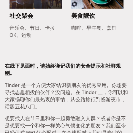
社交聚会
美食靓饮
音乐会、节日、卡拉
咖啡、早午餐、烹饪
OK、运动
在线下见面时，请始终谨记我们的
安全提示
和
社群规
则
。
Tinder 是一个方便大家结识新朋友的优秀应用。你想要
寻找志趣相投的伙伴？没问题。在 Tinder 上，你可以和
大家畅聊你们最热衷的事情，从公路旅行到畅游夜市，
话题五花八门。
想要找人在节日里和你一起勇敢融入人群？或者你是不
是想要找一个和你一样关心气候变化的朋友？我们至今
已经促成 550 亿个配对，在牵线配对上我们是专业的。