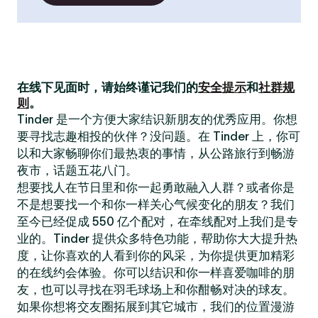
在线下见面时，请始终谨记我们的
安全提示
和
社群规
则
。
Tinder 是一个方便大家结识新朋友的优秀应用。你想
要寻找志趣相投的伙伴？没问题。在 Tinder 上，你可
以和大家畅聊你们最热衷的事情，从公路旅行到畅游
夜市，话题五花八门。
想要找人在节日里和你一起勇敢融入人群？或者你是
不是想要找一个和你一样关心气候变化的朋友？我们
至今已经促成 550 亿个配对，在牵线配对上我们是专
业的。Tinder 提供众多特色功能，帮助你大大提升热
度，让你喜欢的人看到你的风采，为你提供更加精彩
的在线约会体验。你可以结识和你一样喜爱咖啡的朋
友，也可以寻找在羽毛球场上和你酣畅对决的球友。
如果你想将交友圈拓展到其它城市，我们的位置漫游