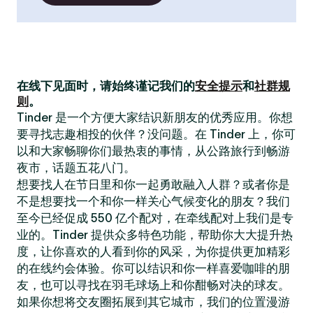
在线下见面时，请始终谨记我们的
安全提示
和
社群规
则
。
Tinder 是一个方便大家结识新朋友的优秀应用。你想
要寻找志趣相投的伙伴？没问题。在 Tinder 上，你可
以和大家畅聊你们最热衷的事情，从公路旅行到畅游
夜市，话题五花八门。
想要找人在节日里和你一起勇敢融入人群？或者你是
不是想要找一个和你一样关心气候变化的朋友？我们
至今已经促成 550 亿个配对，在牵线配对上我们是专
业的。Tinder 提供众多特色功能，帮助你大大提升热
度，让你喜欢的人看到你的风采，为你提供更加精彩
的在线约会体验。你可以结识和你一样喜爱咖啡的朋
友，也可以寻找在羽毛球场上和你酣畅对决的球友。
如果你想将交友圈拓展到其它城市，我们的位置漫游