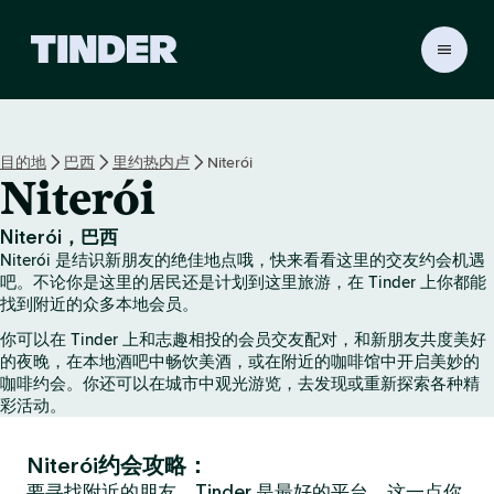
T
i
n
d
e
目的地
巴西
里约热内卢
Niterói
r
Niterói
首
页
Niterói，巴西
Niterói 是结识新朋友的绝佳地点哦，快来看看这里的交友约会机遇
吧。不论你是这里的居民还是计划到这里旅游，在 Tinder 上你都能
找到附近的众多本地会员。
你可以在 Tinder 上和志趣相投的会员交友配对，和新朋友共度美好
的夜晚，在本地酒吧中畅饮美酒，或在附近的咖啡馆中开启美妙的
咖啡约会。你还可以在城市中观光游览，去发现或重新探索各种精
彩活动。
Niterói约会攻略：
要寻找附近的朋友，Tinder 是最好的平台，这一点你