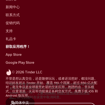
新闻中心
联系方式
促销代码
支持
礼品卡
获取应用程序！
App Store
Google Play Store
© 2026 Tinder LLC
不管是想认真交往，还是随便玩玩，或者还没想好，都没问题。
结识好友就从 Tinder 开始。覆盖 190 个国家，超过 550 亿次配
我们非常尊重您的隐私。我们以及我们的合作伙伴使用追踪
对，毫无争议是全球最受欢迎的交友应用。抱团约会、音乐模
器来分析我们网站的受众，为您提供优惠并不断提升我们的
式、位置漫游、火花等功能满足各种交友方式。免费下载 iOS 和
Tinder 营销工作。
了解 cookies 和我们提供商的具体信
Android 版应用。
息。
你可以随时在设置中取消同意。
简体中文