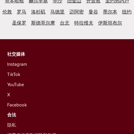
哥本哈根
赫尔辛基
华沙
旧金山
开普敦
里约热内卢
伦敦
罗马
洛杉矶
马德里
迈阿密
曼谷
墨尔本
纽约
圣保罗
斯德哥尔摩
台北
特拉维夫
伊斯坦布尔
社交媒体
Instagram
TikTok
YouTube
X
Facebook
合法
隐私