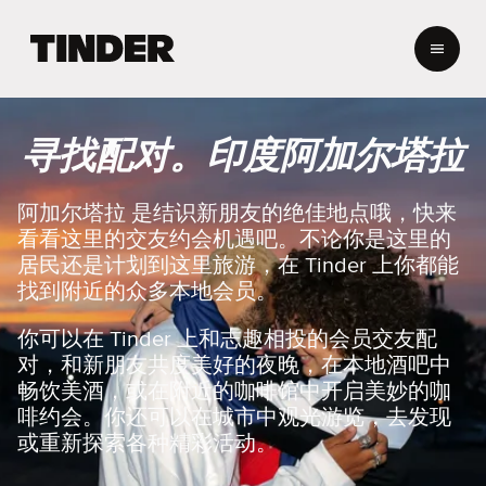
T
i
n
d
e
寻找配对。印度阿加尔塔拉
r
首
页
阿加尔塔拉 是结识新朋友的绝佳地点哦，快来
看看这里的交友约会机遇吧。不论你是这里的
居民还是计划到这里旅游，在 Tinder 上你都能
找到附近的众多本地会员。
你可以在 Tinder 上和志趣相投的会员交友配
对，和新朋友共度美好的夜晚，在本地酒吧中
畅饮美酒，或在附近的咖啡馆中开启美妙的咖
啡约会。你还可以在城市中观光游览，去发现
或重新探索各种精彩活动。