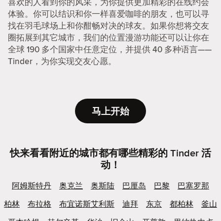
喜欢的人看到你的风采，为你提供更加精彩的在线约会
体验。你可以结识和你一样喜爱咖啡的朋友，也可以寻
找在羽毛球场上和你酣畅对决的球友。如果你想将交友
圈拓展到其它城市，我们的位置漫游功能还可以让你在
全球 190 多个国家中任意定位，并提供 40 多种语言——
Tinder，为你实现交友心愿。
马上开始
快来看看附近的城市都有哪些精彩的 Tinder 活
动！
阿姆斯特丹
奥克兰
奥斯陆
巴厘岛
巴黎
巴塞罗那
柏林
布拉格
布宜诺斯艾利斯
迪拜
东京
都柏林
釜山