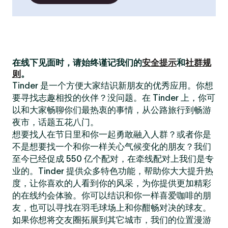
在线下见面时，请始终谨记我们的
安全提示
和
社群规
则
。
Tinder 是一个方便大家结识新朋友的优秀应用。你想
要寻找志趣相投的伙伴？没问题。在 Tinder 上，你可
以和大家畅聊你们最热衷的事情，从公路旅行到畅游
夜市，话题五花八门。
想要找人在节日里和你一起勇敢融入人群？或者你是
不是想要找一个和你一样关心气候变化的朋友？我们
至今已经促成 550 亿个配对，在牵线配对上我们是专
业的。Tinder 提供众多特色功能，帮助你大大提升热
度，让你喜欢的人看到你的风采，为你提供更加精彩
的在线约会体验。你可以结识和你一样喜爱咖啡的朋
友，也可以寻找在羽毛球场上和你酣畅对决的球友。
如果你想将交友圈拓展到其它城市，我们的位置漫游