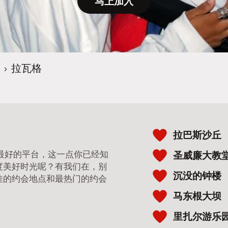
马上加入
›
拉瓦格
拉巴斯沙丘
 是最好的平台，这一点你已经知
圣威廉大教
度美好时光呢？有我们在，别
沉没的钟楼
佳的约会地点和最热门的约会
马东根大坝
里扎尔游乐