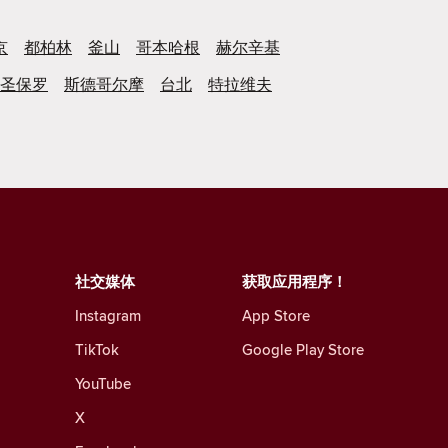
京
都柏林
釜山
哥本哈根
赫尔辛基
圣保罗
斯德哥尔摩
台北
特拉维夫
社交媒体
获取应用程序！
Instagram
App Store
TikTok
Google Play Store
YouTube
X