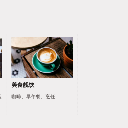
美食靓饮
运
咖啡、早午餐、烹饪