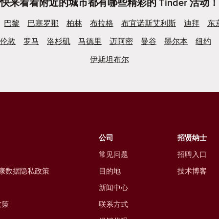
快来看看附近的城市都有哪些精彩的 Tinder 活动！
巴黎
巴塞罗那
柏林
布拉格
布宜诺斯艾利斯
迪拜
东
伦敦
罗马
洛杉矶
马德里
迈阿密
曼谷
墨尔本
纽约
伊斯坦布尔
公司
招贤纳士
常见问题
招聘入口
康数据隐私政策
目的地
技术博客
新闻中心
政策
联系方式