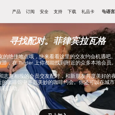
产品
订阅
安全
支持
下载
礼品卡
语言
寻找配对。菲律宾拉瓦格
朋友的绝佳地点哦，快来看看这里的交友约会机遇吧
游，在 Tinder 上你都能找到附近的众多本地会员
er 上和志趣相投的会员交友配对，和新朋友共度美好
近的咖啡馆中开启美妙的咖啡约会。你还可以在城市
精彩活动。