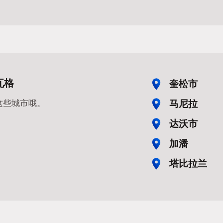
瓦格
奎松市
马尼拉
这些城市哦。
达沃市
加潘
塔比拉兰