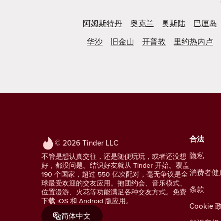
阿姆斯特丹
奥克兰
奥斯陆
巴厘岛
华沙
旧金山
开普敦
里约热内卢
合法
© 2026 Tinder LLC
隐私
不管是想认真交往，还是随便玩玩，或者还没想
好，都没问题。结识好友就从 Tinder 开始。覆盖
消费者健
190 个国家，超过 550 亿次配对，毫无争议是全
球最受欢迎的交友应用。抱团约会、音乐模式、
条款
位置漫游、火花等功能满足各种交友方式。免费
下载 iOS 和 Android 版应用。
Cookie 
简体中文