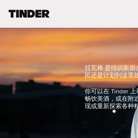
T
i
n
d
e
r
首
页
拉瓦格 是结识新
民还是计划到这里旅
你可以在 Tind
畅饮美酒，或在附
现或重新探索各种