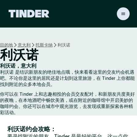
T
i
n
d
e
目的地
意大利
托斯卡纳
利沃诺
r
利沃诺
首
页
利沃诺，意大利
利沃诺 是结识新朋友的绝佳地点哦，快来看看这里的交友约会机遇
吧。不论你是这里的居民还是计划到这里旅游，在 Tinder 上你都能
找到附近的众多本地会员。
你可以在 Tinder 上和志趣相投的会员交友配对，和新朋友共度美好
的夜晚，在本地酒吧中畅饮美酒，或在附近的咖啡馆中开启美妙的
咖啡约会。你还可以在城市中观光游览，去发现或重新探索各种精
彩活动。
利沃诺约会攻略：
要寻找附近的朋友，Tinder 是最好的平台，这一点你