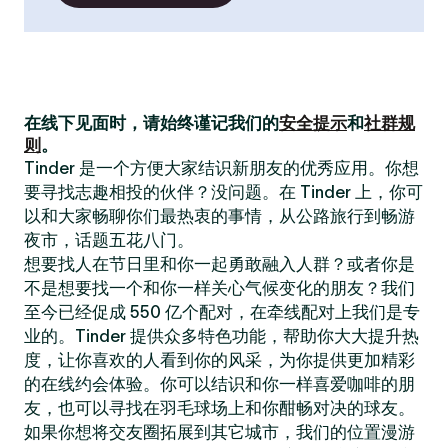
在线下见面时，请始终谨记我们的
安全提示
和
社群规
则
。
Tinder 是一个方便大家结识新朋友的优秀应用。你想
要寻找志趣相投的伙伴？没问题。在 Tinder 上，你可
以和大家畅聊你们最热衷的事情，从公路旅行到畅游
夜市，话题五花八门。
想要找人在节日里和你一起勇敢融入人群？或者你是
不是想要找一个和你一样关心气候变化的朋友？我们
至今已经促成 550 亿个配对，在牵线配对上我们是专
业的。Tinder 提供众多特色功能，帮助你大大提升热
度，让你喜欢的人看到你的风采，为你提供更加精彩
的在线约会体验。你可以结识和你一样喜爱咖啡的朋
友，也可以寻找在羽毛球场上和你酣畅对决的球友。
如果你想将交友圈拓展到其它城市，我们的位置漫游