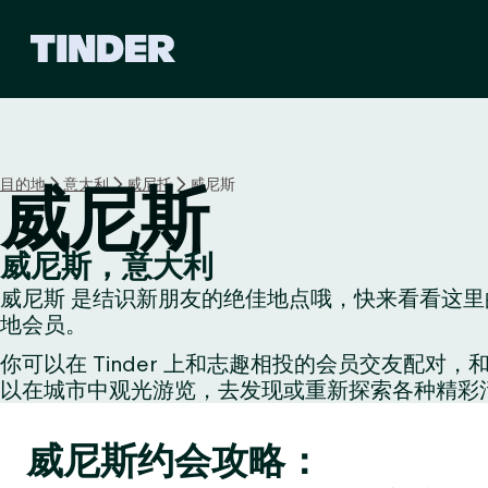
T
i
n
d
e
r
首
目的地
意大利
威尼托
威尼斯
威尼斯
页
威尼斯，意大利
威尼斯 是结识新朋友的绝佳地点哦，快来看看这里的
地会员。
你可以在 Tinder 上和志趣相投的会员交友
以在城市中观光游览，去发现或重新探索各种精彩
威尼斯约会攻略：