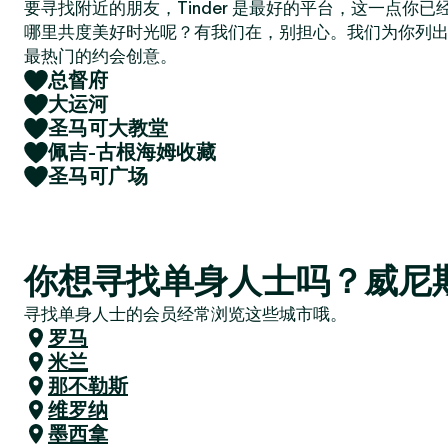
要寻找附近的朋友，Tinder 是最好的平台，这一点你
哪里共度美好时光呢？有我们在，别担心。我们为你列
最热门的约会创意。
总督府
大运河
圣马可大教堂
佩吉-古根海姆收藏
圣马可广场
你想寻找单身人士吗？威尼
寻找单身人士的会员经常浏览这些城市哦。
罗马
米兰
那不勒斯
维罗纳
墨西拿