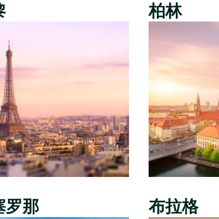
黎
柏林
塞罗那
布拉格