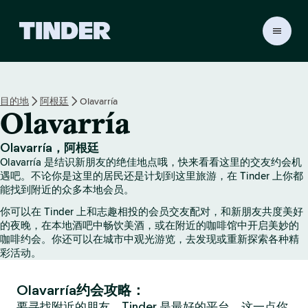
T
i
n
d
e
目的地
阿根廷
Olavarría
r
Olavarría
首
页
Olavarría，阿根廷
Olavarría 是结识新朋友的绝佳地点哦，快来看看这里的交友约会机
遇吧。不论你是这里的居民还是计划到这里旅游，在 Tinder 上你都
能找到附近的众多本地会员。
你可以在 Tinder 上和志趣相投的会员交友配对，和新朋友共度美好
的夜晚，在本地酒吧中畅饮美酒，或在附近的咖啡馆中开启美妙的
咖啡约会。你还可以在城市中观光游览，去发现或重新探索各种精
彩活动。
Olavarría约会攻略：
要寻找附近的朋友，Tinder 是最好的平台，这一点你