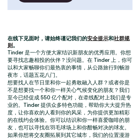
在线下见面时，请始终谨记我们的
安全提示
和
社群规
则
。
Tinder 是一个方便大家结识新朋友的优秀应用。你想
要寻找志趣相投的伙伴？没问题。在 Tinder 上，你可
以和大家畅聊你们最热衷的事情，从公路旅行到畅游
夜市，话题五花八门。
想要找人在节日里和你一起勇敢融入人群？或者你是
不是想要找一个和你一样关心气候变化的朋友？我们
至今已经促成 550 亿个配对，在牵线配对上我们是专
业的。Tinder 提供众多特色功能，帮助你大大提升热
度，让你喜欢的人看到你的风采，为你提供更加精彩
的在线约会体验。你可以结识和你一样喜爱咖啡的朋
友，也可以寻找在羽毛球场上和你酣畅对决的球友。
如果你想将交友圈拓展到其它城市，我们的位置漫游