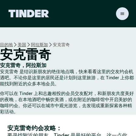
T
i
n
d
e
目的地
美国
阿拉斯加
安克雷奇
r
安克雷奇
首
页
安克雷奇，阿拉斯加
安克雷奇 是结识新朋友的绝佳地点哦，快来看看这里的交友约会机
遇吧。不论你是这里的居民还是计划到这里旅游，在 Tinder 上你都
能找到附近的众多本地会员。
你可以在 Tinder 上和志趣相投的会员交友配对，和新朋友共度美好
的夜晚，在本地酒吧中畅饮美酒，或在附近的咖啡馆中开启美妙的
咖啡约会。你还可以在城市中观光游览，去发现或重新探索各种精
彩活动。
安克雷奇约会攻略：
要寻找附近的朋友，Tinder 是最好的平台，这一点你