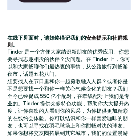
在线下见面时，请始终谨记我们的
安全提示
和
社群规
则
。
Tinder 是一个方便大家结识新朋友的优秀应用。你想
要寻找志趣相投的伙伴？没问题。在 Tinder 上，你可
以和大家畅聊你们最热衷的事情，从公路旅行到畅游
夜市，话题五花八门。
想要找人在节日里和你一起勇敢融入人群？或者你是
不是想要找一个和你一样关心气候变化的朋友？我们
至今已经促成 550 亿个配对，在牵线配对上我们是专
业的。Tinder 提供众多特色功能，帮助你大大提升热
度，让你喜欢的人看到你的风采，为你提供更加精彩
的在线约会体验。你可以结识和你一样喜爱咖啡的朋
友，也可以寻找在羽毛球场上和你酣畅对决的球友。
如果你想将交友圈拓展到其它城市，我们的位置漫游