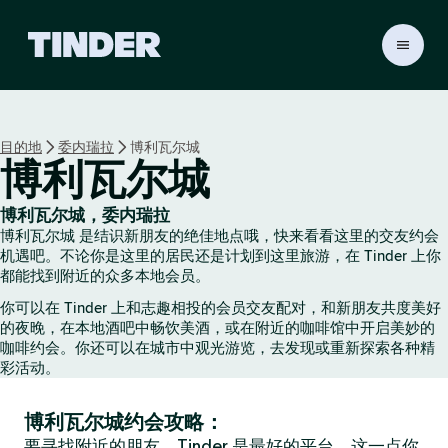
T
i
n
d
e
目的地
委内瑞拉
博利瓦尔城
r
博利瓦尔城
首
页
博利瓦尔城，委内瑞拉
博利瓦尔城 是结识新朋友的绝佳地点哦，快来看看这里的交友约会
机遇吧。不论你是这里的居民还是计划到这里旅游，在 Tinder 上你
都能找到附近的众多本地会员。
你可以在 Tinder 上和志趣相投的会员交友配对，和新朋友共度美好
的夜晚，在本地酒吧中畅饮美酒，或在附近的咖啡馆中开启美妙的
咖啡约会。你还可以在城市中观光游览，去发现或重新探索各种精
彩活动。
博利瓦尔城约会攻略：
要寻找附近的朋友，Tinder 是最好的平台，这一点你