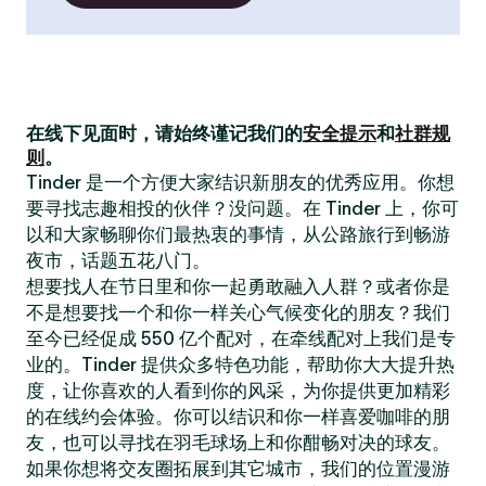
在线下见面时，请始终谨记我们的
安全提示
和
社群规
则
。
Tinder 是一个方便大家结识新朋友的优秀应用。你想
要寻找志趣相投的伙伴？没问题。在 Tinder 上，你可
以和大家畅聊你们最热衷的事情，从公路旅行到畅游
夜市，话题五花八门。
想要找人在节日里和你一起勇敢融入人群？或者你是
不是想要找一个和你一样关心气候变化的朋友？我们
至今已经促成 550 亿个配对，在牵线配对上我们是专
业的。Tinder 提供众多特色功能，帮助你大大提升热
度，让你喜欢的人看到你的风采，为你提供更加精彩
的在线约会体验。你可以结识和你一样喜爱咖啡的朋
友，也可以寻找在羽毛球场上和你酣畅对决的球友。
如果你想将交友圈拓展到其它城市，我们的位置漫游