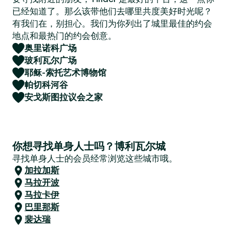
已经知道了。那么该带他们去哪里共度美好时光呢？
有我们在，别担心。我们为你列出了城里最佳的约会
地点和最热门的约会创意。
奥里诺科广场
玻利瓦尔广场
耶稣-索托艺术博物馆
帕切科河谷
安戈斯图拉议会之家
你想寻找单身人士吗？博利瓦尔城
寻找单身人士的会员经常浏览这些城市哦。
加拉加斯
马拉开波
马拉卡伊
巴里那斯
裴达瑞