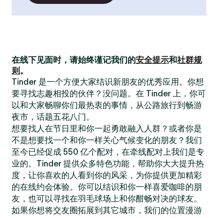
在线下见面时，请始终谨记我们的
安全提示
和
社群规
则
。
Tinder 是一个方便大家结识新朋友的优秀应用。你想
要寻找志趣相投的伙伴？没问题。在 Tinder 上，你可
以和大家畅聊你们最热衷的事情，从公路旅行到畅游
夜市，话题五花八门。
想要找人在节日里和你一起勇敢融入人群？或者你是
不是想要找一个和你一样关心气候变化的朋友？我们
至今已经促成 550 亿个配对，在牵线配对上我们是专
业的。Tinder 提供众多特色功能，帮助你大大提升热
度，让你喜欢的人看到你的风采，为你提供更加精彩
的在线约会体验。你可以结识和你一样喜爱咖啡的朋
友，也可以寻找在羽毛球场上和你酣畅对决的球友。
如果你想将交友圈拓展到其它城市，我们的位置漫游