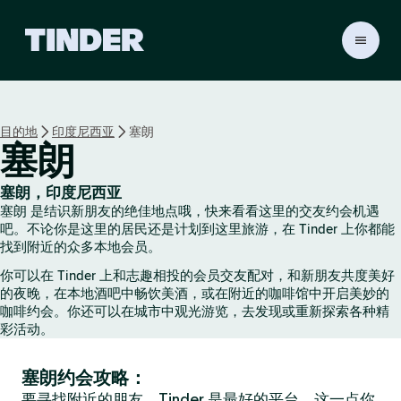
T
i
n
d
e
目的地
印度尼西亚
塞朗
r
塞朗
首
页
塞朗，印度尼西亚
塞朗 是结识新朋友的绝佳地点哦，快来看看这里的交友约会机遇
吧。不论你是这里的居民还是计划到这里旅游，在 Tinder 上你都能
找到附近的众多本地会员。
你可以在 Tinder 上和志趣相投的会员交友配对，和新朋友共度美好
的夜晚，在本地酒吧中畅饮美酒，或在附近的咖啡馆中开启美妙的
咖啡约会。你还可以在城市中观光游览，去发现或重新探索各种精
彩活动。
塞朗约会攻略：
要寻找附近的朋友，Tinder 是最好的平台，这一点你