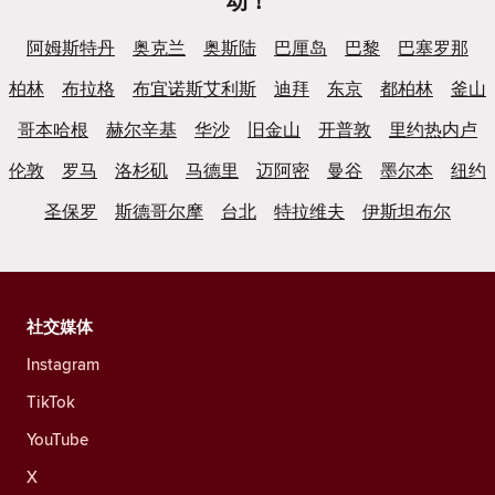
动！
阿姆斯特丹
奥克兰
奥斯陆
巴厘岛
巴黎
巴塞罗那
柏林
布拉格
布宜诺斯艾利斯
迪拜
东京
都柏林
釜山
哥本哈根
赫尔辛基
华沙
旧金山
开普敦
里约热内卢
伦敦
罗马
洛杉矶
马德里
迈阿密
曼谷
墨尔本
纽约
圣保罗
斯德哥尔摩
台北
特拉维夫
伊斯坦布尔
社交媒体
Instagram
TikTok
YouTube
X