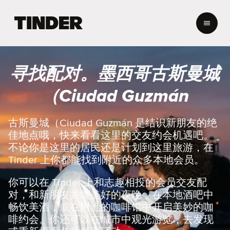
T
i
n
d
e
寻找配对。墨西哥古斯曼城
r
首
（Ciudad Guzmán
页
古斯曼城（Ciudad Guzmán 是结识新朋友的绝
佳地点哦，快来看看这里的交友约会机遇吧。
不论你是这里的居民还是计划到这里旅游，在
Tinder 上你都能找到附近的众多本地会员。
你可以在 Tinder 上和志趣相投的会员交友配
对，和新朋友共度美好的夜晚，在本地酒吧中
畅饮美酒，或在附近的咖啡馆中开启美妙的咖
啡约会。你还可以在城市中观光游览，去发现