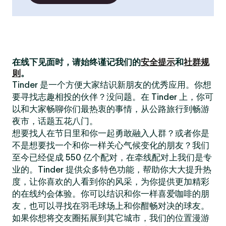
在线下见面时，请始终谨记我们的
安全提示
和
社群规
则
。
Tinder 是一个方便大家结识新朋友的优秀应用。你想
要寻找志趣相投的伙伴？没问题。在 Tinder 上，你可
以和大家畅聊你们最热衷的事情，从公路旅行到畅游
夜市，话题五花八门。
想要找人在节日里和你一起勇敢融入人群？或者你是
不是想要找一个和你一样关心气候变化的朋友？我们
至今已经促成 550 亿个配对，在牵线配对上我们是专
业的。Tinder 提供众多特色功能，帮助你大大提升热
度，让你喜欢的人看到你的风采，为你提供更加精彩
的在线约会体验。你可以结识和你一样喜爱咖啡的朋
友，也可以寻找在羽毛球场上和你酣畅对决的球友。
如果你想将交友圈拓展到其它城市，我们的位置漫游