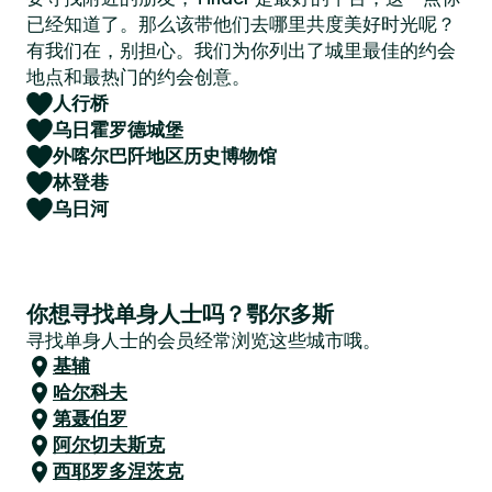
已经知道了。那么该带他们去哪里共度美好时光呢？
有我们在，别担心。我们为你列出了城里最佳的约会
地点和最热门的约会创意。
人行桥
乌日霍罗德城堡
外喀尔巴阡地区历史博物馆
林登巷
乌日河
你想寻找单身人士吗？鄂尔多斯
寻找单身人士的会员经常浏览这些城市哦。
基辅
哈尔科夫
第聂伯罗
阿尔切夫斯克
西耶罗多涅茨克