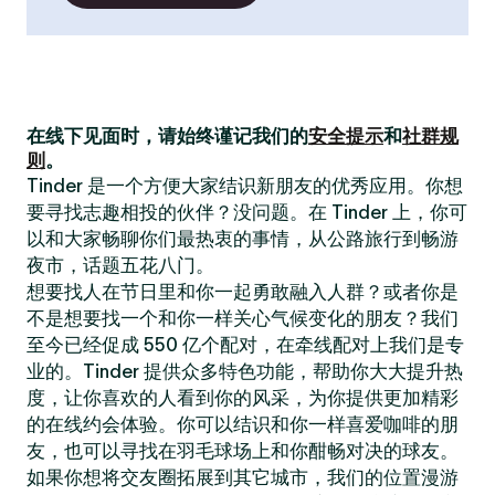
在线下见面时，请始终谨记我们的
安全提示
和
社群规
则
。
Tinder 是一个方便大家结识新朋友的优秀应用。你想
要寻找志趣相投的伙伴？没问题。在 Tinder 上，你可
以和大家畅聊你们最热衷的事情，从公路旅行到畅游
夜市，话题五花八门。
想要找人在节日里和你一起勇敢融入人群？或者你是
不是想要找一个和你一样关心气候变化的朋友？我们
至今已经促成 550 亿个配对，在牵线配对上我们是专
业的。Tinder 提供众多特色功能，帮助你大大提升热
度，让你喜欢的人看到你的风采，为你提供更加精彩
的在线约会体验。你可以结识和你一样喜爱咖啡的朋
友，也可以寻找在羽毛球场上和你酣畅对决的球友。
如果你想将交友圈拓展到其它城市，我们的位置漫游