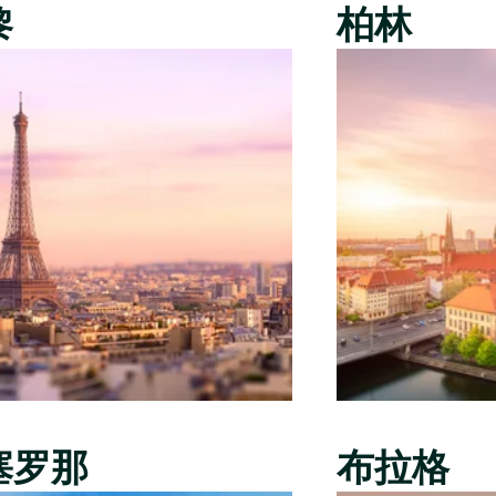
黎
柏林
塞罗那
布拉格