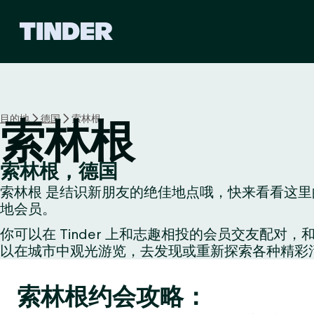
T
i
n
d
e
r
首
目的地
德国
索林根
索林根
页
索林根，德国
索林根 是结识新朋友的绝佳地点哦，快来看看这里的
地会员。
你可以在 Tinder 上和志趣相投的会员交友
以在城市中观光游览，去发现或重新探索各种精彩
索林根约会攻略：