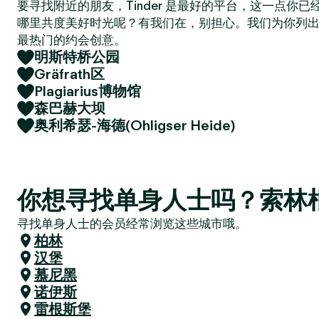
要寻找附近的朋友，Tinder 是最好的平台，这一点你
哪里共度美好时光呢？有我们在，别担心。我们为你列
最热门的约会创意。
明斯特桥公园
Gräfrath区
Plagiarius博物馆
森巴赫大坝
奥利希瑟-海德(Ohligser Heide)
你想寻找单身人士吗？索林
寻找单身人士的会员经常浏览这些城市哦。
柏林
汉堡
慕尼黑
诺伊斯
雷根斯堡