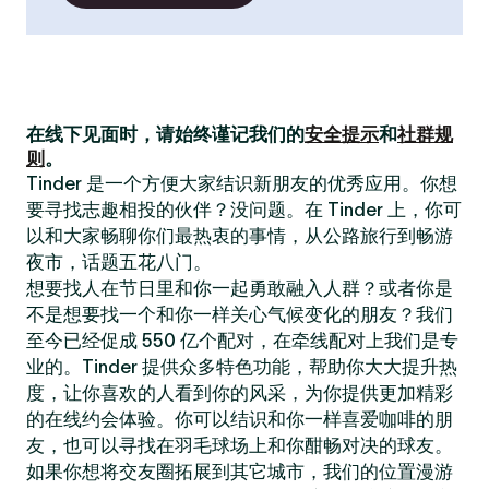
在线下见面时，请始终谨记我们的
安全提示
和
社群规
则
。
Tinder 是一个方便大家结识新朋友的优秀应用。你想
要寻找志趣相投的伙伴？没问题。在 Tinder 上，你可
以和大家畅聊你们最热衷的事情，从公路旅行到畅游
夜市，话题五花八门。
想要找人在节日里和你一起勇敢融入人群？或者你是
不是想要找一个和你一样关心气候变化的朋友？我们
至今已经促成 550 亿个配对，在牵线配对上我们是专
业的。Tinder 提供众多特色功能，帮助你大大提升热
度，让你喜欢的人看到你的风采，为你提供更加精彩
的在线约会体验。你可以结识和你一样喜爱咖啡的朋
友，也可以寻找在羽毛球场上和你酣畅对决的球友。
如果你想将交友圈拓展到其它城市，我们的位置漫游