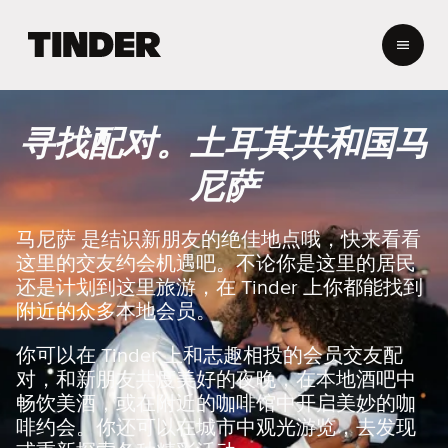
T
i
n
d
e
寻找配对。土耳其共和国马
r
首
尼萨
页
马尼萨 是结识新朋友的绝佳地点哦，快来看看
这里的交友约会机遇吧。不论你是这里的居民
还是计划到这里旅游，在 Tinder 上你都能找到
附近的众多本地会员。
你可以在 Tinder 上和志趣相投的会员交友配
对，和新朋友共度美好的夜晚，在本地酒吧中
畅饮美酒，或在附近的咖啡馆中开启美妙的咖
啡约会。你还可以在城市中观光游览，去发现