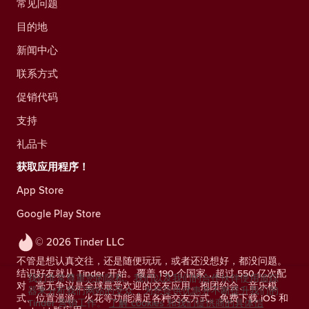
常见问题
目的地
新闻中心
联系方式
促销代码
支持
礼品卡
获取应用程序！
App Store
Google Play Store
© 2026 Tinder LLC
不管是想认真交往，还是随便玩玩，或者还没想好，都没问题。
结识好友就从 Tinder 开始。覆盖 190 个国家，超过 550 亿次配
我们非常尊重您的隐私。我们以及我们的合作伙伴使用追踪
对，毫无争议是全球最受欢迎的交友应用。抱团约会、音乐模
器来分析我们网站的受众，为您提供优惠并不断提升我们的
式、位置漫游、火花等功能满足各种交友方式。免费下载 iOS 和
Tinder 营销工作。
了解 cookies 和我们提供商的具体信