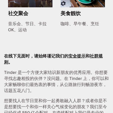
社交聚会
美食靓饮
音乐会、节日、卡拉
咖啡、早午餐、烹饪
OK、运动
在线下见面时，请始终谨记我们的
安全提示
和
社群规
则
。
Tinder 是一个方便大家结识新朋友的优秀应用。你想要
寻找志趣相投的伙伴？没问题。在 Tinder 上，你可以和
大家畅聊你们最热衷的事情，从公路旅行到畅游夜市，
话题五花八门。
想要找人在节日里和你一起勇敢融入人群？或者你是不
是想要找一个和你一样关心气候变化的朋友？我们至今
已经促成 550 亿个配对，在牵线配对上我们是专业的。