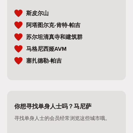
斯皮尔山
阿塔图尔克-肯特-帕吉
苏尔坦清真寺和建筑群
马格尼西娅AVM
塞扎德勒-帕吉
你想寻找单身人士吗？马尼萨
寻找单身人士的会员经常浏览这些城市哦。