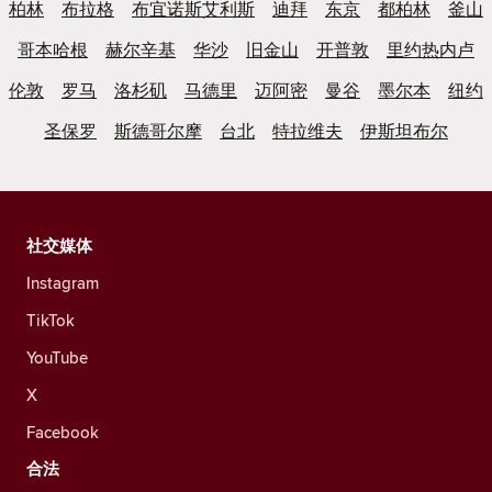
柏林
布拉格
布宜诺斯艾利斯
迪拜
东京
都柏林
釜山
哥本哈根
赫尔辛基
华沙
旧金山
开普敦
里约热内卢
伦敦
罗马
洛杉矶
马德里
迈阿密
曼谷
墨尔本
纽约
圣保罗
斯德哥尔摩
台北
特拉维夫
伊斯坦布尔
社交媒体
Instagram
TikTok
YouTube
X
Facebook
合法