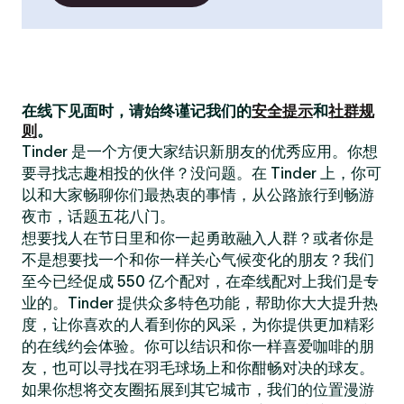
在线下见面时，请始终谨记我们的
安全提示
和
社群规
则
。
Tinder 是一个方便大家结识新朋友的优秀应用。你想
要寻找志趣相投的伙伴？没问题。在 Tinder 上，你可
以和大家畅聊你们最热衷的事情，从公路旅行到畅游
夜市，话题五花八门。
想要找人在节日里和你一起勇敢融入人群？或者你是
不是想要找一个和你一样关心气候变化的朋友？我们
至今已经促成 550 亿个配对，在牵线配对上我们是专
业的。Tinder 提供众多特色功能，帮助你大大提升热
度，让你喜欢的人看到你的风采，为你提供更加精彩
的在线约会体验。你可以结识和你一样喜爱咖啡的朋
友，也可以寻找在羽毛球场上和你酣畅对决的球友。
如果你想将交友圈拓展到其它城市，我们的位置漫游