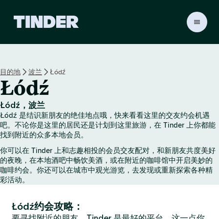
T
i
n
d
e
目的地
波兰
Łódź
r
Łódź
首
页
Łódź，波兰
Łódź 是结识新朋友的绝佳地点哦，快来看看这里的交友约会机遇
吧。不论你是这里的居民还是计划到这里旅游，在 Tinder 上你都能
找到附近的众多本地会员。
你可以在 Tinder 上和志趣相投的会员交友配对，和新朋友共度美好
的夜晚，在本地酒吧中畅饮美酒，或在附近的咖啡馆中开启美妙的
咖啡约会。你还可以在城市中观光游览，去发现或重新探索各种精
彩活动。
Łódź约会攻略：
要寻找附近的朋友，Tinder 是最好的平台，这一点你