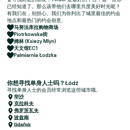
已经知道了。那么该带他们去哪里共度美好时光呢？
有我们在，别担心。我们为你列出了城里最佳的约会
地点和最热门的约会创意。
马努法库拉购物商场
Piotrkowska街
姆林 (Ksiezy Mlyn)
天文馆EC1
Palmiarnia Łodzka
你想寻找单身人士吗？Łódź
寻找单身人士的会员经常浏览这些城市哦。
华沙
克拉科夫
弗罗茨瓦夫
波兹南
Gdańsk