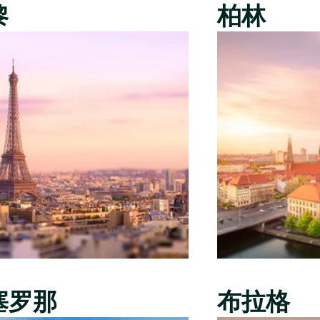
黎
柏林
塞罗那
布拉格