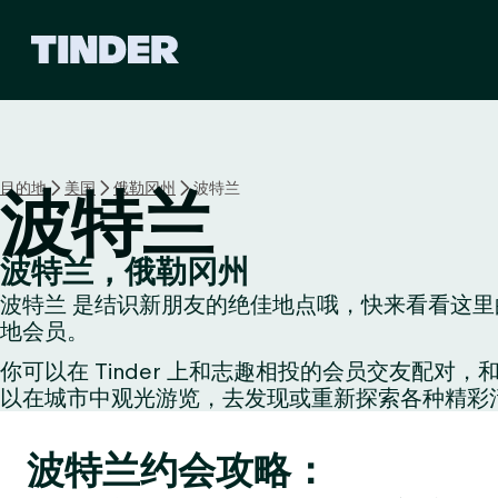
T
i
n
d
e
r
首
目的地
美国
俄勒冈州
波特兰
波特兰
页
波特兰，俄勒冈州
波特兰 是结识新朋友的绝佳地点哦，快来看看这里的
地会员。
你可以在 Tinder 上和志趣相投的会员交友
以在城市中观光游览，去发现或重新探索各种精彩
波特兰约会攻略：