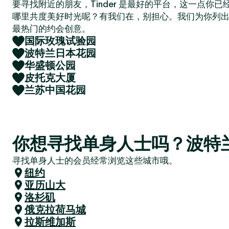
要寻找附近的朋友，Tinder 是最好的平台，这一点你
哪里共度美好时光呢？有我们在，别担心。我们为你列
最热门的约会创意。
国际玫瑰试验园
波特兰日本花园
华盛顿公园
皮托克大厦
兰苏中国花园
你想寻找单身人士吗？波特
寻找单身人士的会员经常浏览这些城市哦。
纽约
亚历山大
洛杉矶
俄克拉荷马城
拉斯维加斯