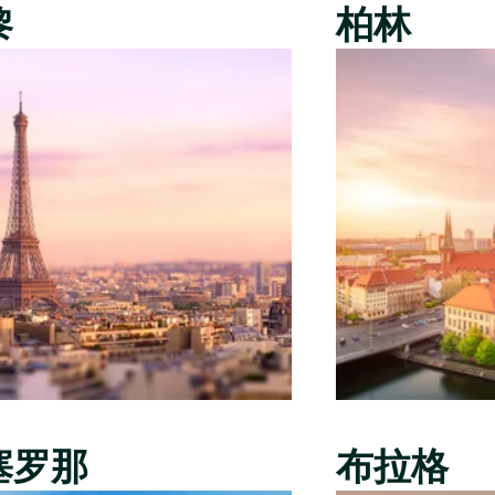
黎
柏林
塞罗那
布拉格