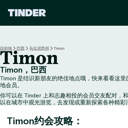
T
i
n
d
e
r
首
目的地
巴西
马拉尼昂州
Timon
Timon
页
Timon，巴西
Timon 是结识新朋友的绝佳地点哦，快来看看这
地会员。
你可以在 Tinder 上和志趣相投的会员交友
以在城市中观光游览，去发现或重新探索各种精彩
Timon约会攻略：