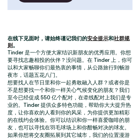
在线下见面时，请始终谨记我们的
安全提示
和
社群规
则
。
Tinder 是一个方便大家结识新朋友的优秀应用。你想
要寻找志趣相投的伙伴？没问题。在 Tinder 上，你可
以和大家畅聊你们最热衷的事情，从公路旅行到畅游
夜市，话题五花八门。
想要找人在节日里和你一起勇敢融入人群？或者你是
不是想要找一个和你一样关心气候变化的朋友？我们
至今已经促成 550 亿个配对，在牵线配对上我们是专
业的。Tinder 提供众多特色功能，帮助你大大提升热
度，让你喜欢的人看到你的风采，为你提供更加精彩
的在线约会体验。你可以结识和你一样喜爱咖啡的朋
友，也可以寻找在羽毛球场上和你酣畅对决的球友。
如果你想将交友圈拓展到其它城市，我们的位置漫游