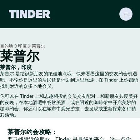
T
i
n
d
e
目的地
印度
莱普尔
r
莱普尔
首
页
莱普尔，印度
莱普尔 是结识新朋友的绝佳地点哦，快来看看这里的交友约会机遇
吧。不论你是这里的居民还是计划到这里旅游，在 Tinder 上你都能
找到附近的众多本地会员。
你可以在 Tinder 上和志趣相投的会员交友配对，和新朋友共度美好
的夜晚，在本地酒吧中畅饮美酒，或在附近的咖啡馆中开启美妙的
咖啡约会。你还可以在城市中观光游览，去发现或重新探索各种精
彩活动。
莱普尔约会攻略：
要寻找附近的朋友，Tinder 是最好的平台，这一点你