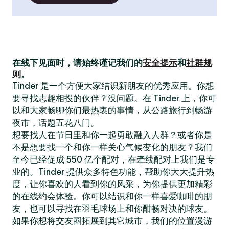
在线下见面时，请始终谨记我们的
安全提示
和
社群规
则
。
Tinder 是一个方便大家结识新朋友的优秀应用。你想
要寻找志趣相投的伙伴？没问题。在 Tinder 上，你可
以和大家畅聊你们最热衷的事情，从公路旅行到畅游
夜市，话题五花八门。
想要找人在节日里和你一起勇敢融入人群？或者你是
不是想要找一个和你一样关心气候变化的朋友？我们
至今已经促成 550 亿个配对，在牵线配对上我们是专
业的。Tinder 提供众多特色功能，帮助你大大提升热
度，让你喜欢的人看到你的风采，为你提供更加精彩
的在线约会体验。你可以结识和你一样喜爱咖啡的朋
友，也可以寻找在羽毛球场上和你酣畅对决的球友。
如果你想将交友圈拓展到其它城市，我们的位置漫游