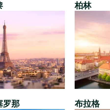
黎
柏林
塞罗那
布拉格