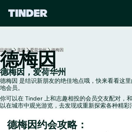
T
i
n
d
e
r
首
目的地
美国
爱荷华州
德梅因
德梅因
页
德梅因，爱荷华州
德梅因 是结识新朋友的绝佳地点哦，快来看看这里的
地会员。
你可以在 Tinder 上和志趣相投的会员交友
以在城市中观光游览，去发现或重新探索各种精彩
德梅因约会攻略：