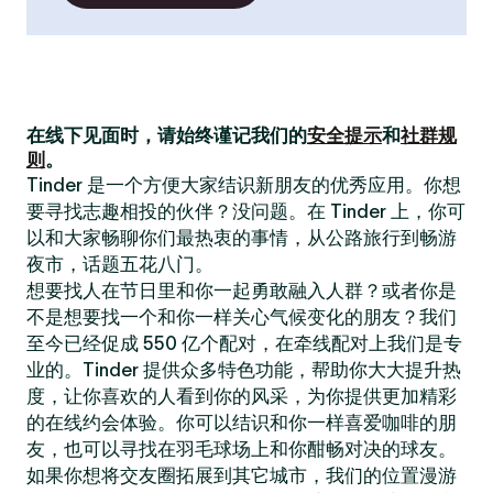
在线下见面时，请始终谨记我们的
安全提示
和
社群规
则
。
Tinder 是一个方便大家结识新朋友的优秀应用。你想
要寻找志趣相投的伙伴？没问题。在 Tinder 上，你可
以和大家畅聊你们最热衷的事情，从公路旅行到畅游
夜市，话题五花八门。
想要找人在节日里和你一起勇敢融入人群？或者你是
不是想要找一个和你一样关心气候变化的朋友？我们
至今已经促成 550 亿个配对，在牵线配对上我们是专
业的。Tinder 提供众多特色功能，帮助你大大提升热
度，让你喜欢的人看到你的风采，为你提供更加精彩
的在线约会体验。你可以结识和你一样喜爱咖啡的朋
友，也可以寻找在羽毛球场上和你酣畅对决的球友。
如果你想将交友圈拓展到其它城市，我们的位置漫游